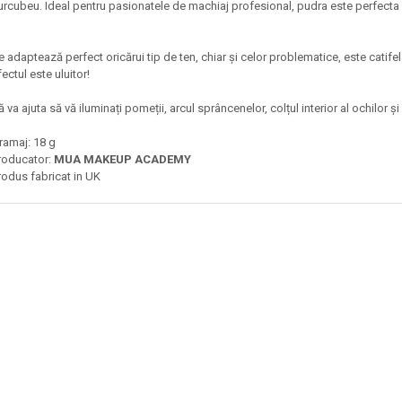
urcubeu. Ideal pentru pasionatele de machiaj profesional, pudra este perfecta 
e adaptează perfect oricărui tip de ten, chiar și celor problematice, este catife
fectul este uluitor!
ă va ajuta să vă iluminați pomeții, arcul sprâncenelor, colțul interior al ochilor ș
ramaj: 18 g
roducator:
MUA MAKEUP ACADEMY
rodus fabricat in UK