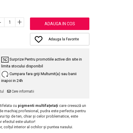
-
+
ADAUGA IN COS
Adauga la Favorite
Surprize
Pentru promotiile active din site in
limita stocului disponibil
Cumpara fara griji
Multumit(a) sau banii
inapoi in 24h
tul
Cere informatii
tifelata cu
pigmenti multifațetați
care creează un
 de machiaj profesional, pudra este perfecta pentru
ui tip de ten, chiar și celor problematice, este
 efectul este uluitor!
, colțul interior al ochilor și puntea nasului.