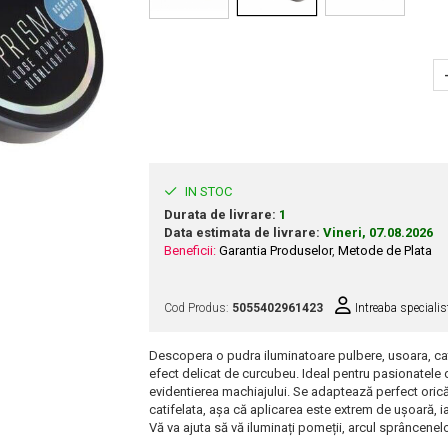
IN STOC
Durata de livrare:
1
Data estimata de livrare:
Vineri, 07.08.2026
Beneficii:
Garantia Produselor
,
Metode de Plata
Cod Produs:
5055402961423
Intreaba specialis
Descopera o pudra iluminatoare pulbere, usoara, ca
efect delicat de curcubeu. Ideal pentru pasionatele
evidentierea machiajului. Se adaptează perfect oricăr
catifelata, așa că aplicarea este extrem de ușoară, iar
Vă va ajuta să vă iluminați pomeții, arcul sprâncenelor