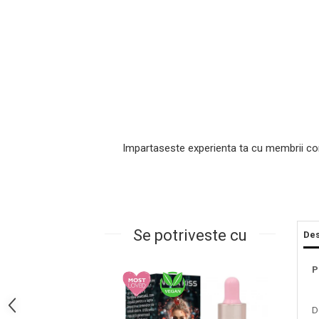
Impartaseste experienta ta cu membrii co
Masaj Facial si Drenaj Limfatic
Exfolianti si Masti
Gomaj si Exfoliere
Masti
Se potriveste cu
Des
Plasturi ochi / nas / frunte
Produse Curatare Ten
P
Demachiant si Apa Micelara
Gel de Curatare
D