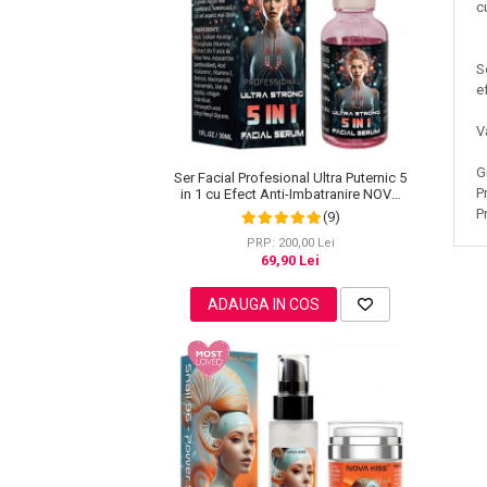
Lotiune Tonica
c
Hidratare
Contur de Ochi
S
e
Creme de Noapte
Creme de Zi
V
Serum / Elixir
Antirid
G
Ser Facial Profesional Ultra Puternic 5
P
in 1 cu Efect Anti-Imbatranire NOVA
Contur de Ochi
KISS®, 30 ml
P
(9)
Creme de Noapte
PRP: 200,00 Lei
Creme de Zi
69,90 Lei
Plasturi Antirid
ADAUGA IN COS
Serum / Elixir
Imperfectiuni
Iritatii
Matifiant si Purifiant
Matifiere
Spray Fixare Machiaj
Roseata