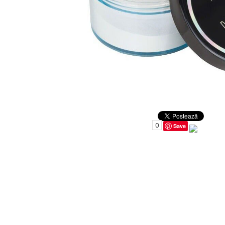
Uleiuri pentru Par
Uleiuri pentru Corp
Uleiuri Unghii / Cuticule
Uleiuri pentru Ten
Uleiuri Esentiale
INGRIJIRE TEN
0
Save