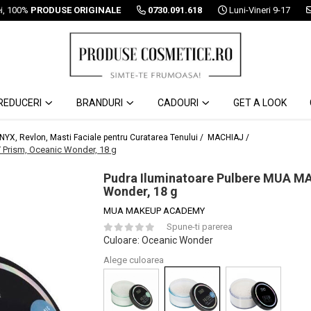
ei, 100%
PRODUSE ORIGINALE
0730.091.618
Luni-Vineri 9-17
REDUCERI
BRANDURI
CADOURI
GET A LOOK
 NYX, Revlon, Masti Faciale pentru Curatarea Tenului /
MACHIAJ /
Prism, Oceanic Wonder, 18 g
Pudra Iluminatoare Pulbere MUA 
Wonder, 18 g
MUA MAKEUP ACADEMY
Spune-ti parerea
Culoare
: Oceanic Wonder
Alege culoarea