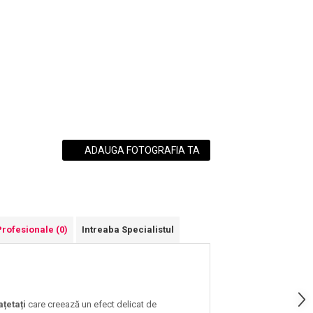
ADAUGA FOTOGRAFIA TA
Profesionale
(0)
Intreaba Specialistul
țetați
care creează un efect delicat de