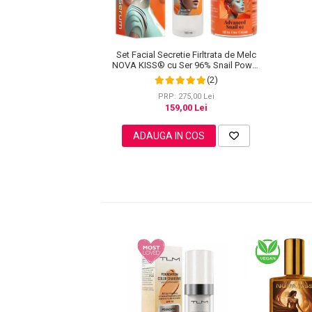
Pete
Ingrijire Gene
PAR
Set Facial Secretie Firltrata de Melc
NOVA KISS® cu Ser 96% Snail Power
si Crema Advanced Snail 92 All in One
(2)
PRP: 275,00 Lei
159,00 Lei
ADAUGA IN COS