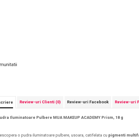
munitatii
Review-uri Clienti
(0)
Review-uri Facebook
Review-uri 
criere
udra Iluminatoare Pulbere MUA MAKEUP ACADEMY Prism, 18 g
escopera o pudra iluminatoare pulbere, usoara, catifelata cu
pigmenti multifa