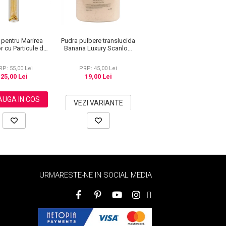
 pentru Marirea
Pudra pulbere translucida
Ulei de Ricin Organic,
r cu Particule de
Banana Luxury Scanlon,
100% Pur, Extra Virgin,
ur 24K, 5 ml
02, 50 g
Fara Hexan, 60 ml
RP: 55,00 Lei
PRP: 45,00 Lei
PRP: 135,00 Lei
25,00 Lei
19,00 Lei
119,00 Lei
UGA IN COS
ADAUGA IN COS
VEZI VARIANTE
URMARESTE-NE IN SOCIAL MEDIA