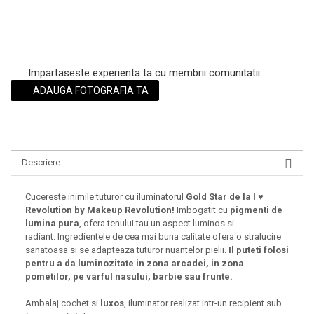
Impartaseste experienta ta cu membrii comunitatii
ADAUGA FOTOGRAFIA TA
Descriere
Cucereste inimile tuturor cu iluminatorul
Gold Star
de la I ♥
Revolution by Makeup Revolution!
Imbogatit cu
pigmenti de
lumina pura
, ofera tenului tau un aspect luminos si
radiant. Ingredientele de cea mai buna calitate ofera o stralucire
sanatoasa si se adapteaza tuturor nuantelor pielii.
Il puteti folosi
pentru a da luminozitate in zona arcadei, in zona
pometilor, pe varful nasului, barbie sau frunte.
Ambalaj cochet si
luxos
, iluminator realizat intr-un recipient sub