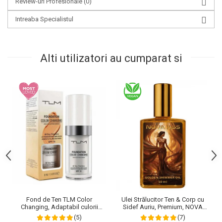
Review-uri Profesionale
(0)
Intreaba Specialistul
Alti utilizatori au cumparat si
Fond de Ten TLM Color
Ulei Strălucitor Ten & Corp cu
Changing, Adaptabil culorii
Sidef Auriu, Premium, NOVA
Tenului, Rezistent la Transfer
KISS®, 50 ml
(5)
(7)
16H, SPF 15, 30 ml