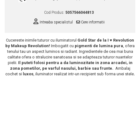
Scrub / Balsam de buze
Cod Produs:
5057566044813
Netestate pe Animale
Intreaba specialistul
Cere informatii
Cucereste inimile tuturor cu iluminatorul
Gold Star
de la I ♥ Revolution
by Makeup Revolution!
Imbogatit cu
pigmenti de lumina pura
, ofera
tenului tau un aspect luminos si radiant. Ingredientele de cea mai buna
calitate ofera o stralucire sanatoasa si se adapteaza tuturor nuantelor
pielii.
Il puteti folosi pentru a da luminozitate in zona arcadei, in
zona pometilor, pe varful nasului, barbie sau frunte.
Ambalaj
cochet si
luxos
, iluminator realizat intr-un recipient sub forma unei stele
.