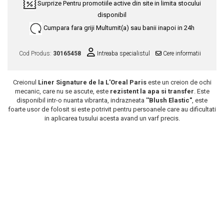
Surprize
Pentru promotiile active din site in limita stocului
Scrub / Balsam de buze
disponibil
Netestate pe Animale
Cumpara fara griji
Multumit(a) sau banii inapoi in 24h
Cod Produs:
30165458
Intreaba specialistul
Cere informatii
Creionul
Liner Signature de la L'Oreal Paris
este un creion de ochi
mecanic, care nu se ascute, este
rezistent la apa si transfer
. Este
disponibil intr-o nuanta vibranta, indrazneata
''Blush Elastic"
, este
foarte usor de folosit si este potrivit pentru persoanele care au dificultati
in aplicarea tusului acesta avand un varf precis.