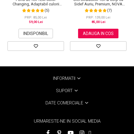
Changing, Adaptabil culorii
Sidef Auriu, Premium, NOVA
Tenului, Rezistent la Transfer
KISS®, 50 ml
(5)
(7)
16H, SPF 15, 30 ml
PRP: 85,00 Lei
PRP: 139,00 Lei
59,00 Lei
85,00 Lei
INDISPONIBIL
ADAUGA IN COS
INFORMATII
SUPORT
DATE COMERCIALE
URMARESTE-NE IN SOCIAL MEDIA