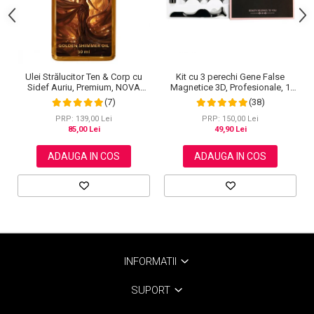
Ulei Strălucitor Ten & Corp cu
Kit cu 3 perechi Gene False
Sidef Auriu, Premium, NOVA
Magnetice 3D, Profesionale, 1
KISS®, 50 ml
Aplicator, 1 Eyeliner Magnetic
(7)
(38)
Negru intens, Waterproof, 3
Modele
PRP: 139,00 Lei
PRP: 150,00 Lei
85,00 Lei
49,90 Lei
ADAUGA IN COS
ADAUGA IN COS
INFORMATII
SUPORT