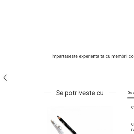
Impartaseste experienta ta cu membrii co
Masaj Facial si Drenaj Limfatic
Exfolianti si Masti
Gomaj si Exfoliere
Se potriveste cu
Des
Masti
Plasturi ochi / nas / frunte
C
Produse Curatare Ten
Demachiant si Apa Micelara
C
Gel de Curatare
F