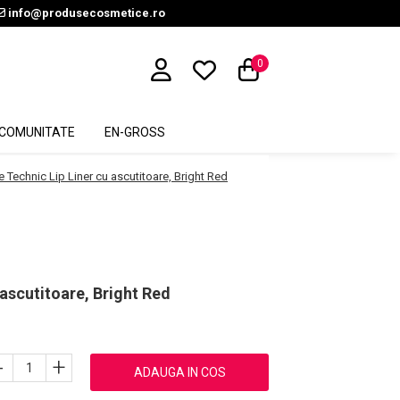
info@produsecosmetice.ro
0
COMUNITATE
EN-GROSS
 Technic Lip Liner cu ascutitoare, Bright Red
ascutitoare, Bright Red
-
+
ADAUGA IN COS