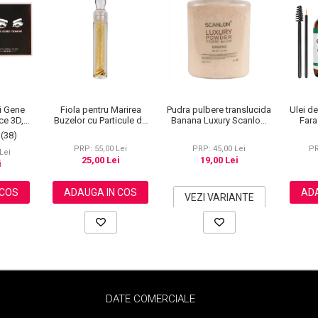
hi Gene
Fiola pentru Marirea
Pudra pulbere translucida
Ulei d
ce 3D,
Buzelor cu Particule de
Banana Luxury Scanlon,
Fara
plicator,
Aur 24K, 5 ml
02, 50 g
Cr
(38)
gnetic
Spranc
PRP: 55,00 Lei
PRP: 45,00 Lei
PR
ns,
K
Lei
25,00 Lei
19,00 Lei
Modele
i
 COS
ADAUGA IN COS
ADA
VEZI VARIANTE
DATE COMERCIALE