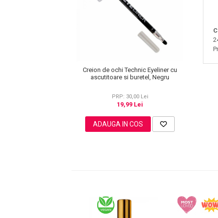
Lotiune Tonica
Hidratare
Contur de Ochi
C
2
Creme de Noapte
P
Creme de Zi
Serum / Elixir
Creion de ochi Technic Eyeliner cu
ascutitoare si buretel, Negru
Antirid
Contur de Ochi
PRP: 30,00 Lei
Creme de Noapte
19,99 Lei
Creme de Zi
ADAUGA IN COS
Plasturi Antirid
Serum / Elixir
Imperfectiuni
Iritatii
Matifiant si Purifiant
Matifiere
Spray Fixare Machiaj
Roseata