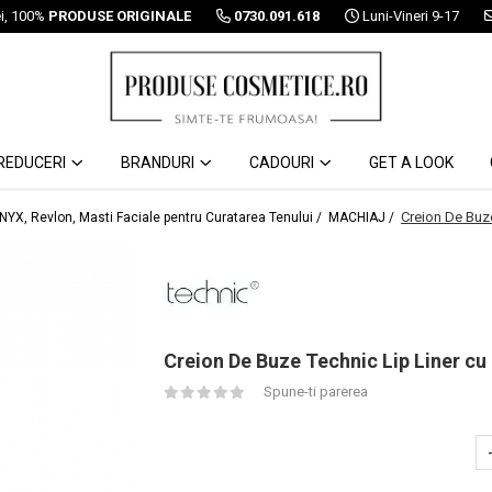
ei, 100%
PRODUSE ORIGINALE
0730.091.618
Luni-Vineri 9-17
REDUCERI
BRANDURI
CADOURI
GET A LOOK
Creion De Buze
 NYX, Revlon, Masti Faciale pentru Curatarea Tenului /
MACHIAJ /
Creion De Buze Technic Lip Liner cu 
Spune-ti parerea