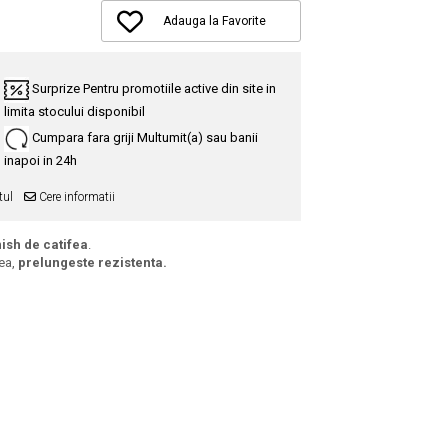
Adauga la Favorite
Surprize
Pentru promotiile active din site in
limita stocului disponibil
Cumpara fara griji
Multumit(a) sau banii
inapoi in 24h
tul
Cere informatii
nish de catifea
.
rea,
prelungeste rezistenta.