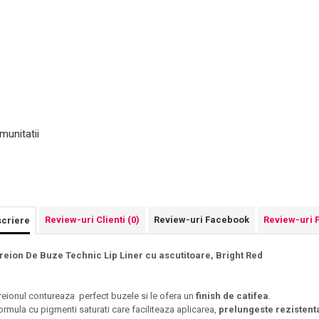
munitatii
Review-uri Clienti
(0)
Review-uri Facebook
Review-uri 
criere
reion De Buze Technic Lip Liner cu ascutitoare, Bright Red
reionul
contureaza perfect buzele si le ofera un
finish de catifea
.
ormula cu pigmenti saturati care faciliteaza aplicarea,
prelungeste rezistent