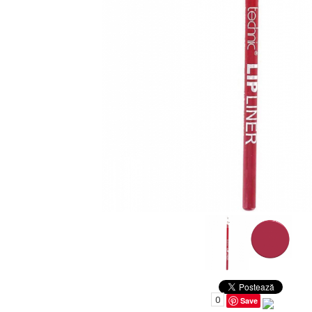
Uleiuri pentru Par
Uleiuri pentru Corp
Uleiuri Unghii / Cuticule
Uleiuri pentru Ten
Uleiuri Esentiale
INGRIJIRE TEN
0
Save