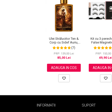
Pete
Ingrijire Gene
PAR
Kit cu 3 perec
Ulei Strălucitor Ten &
False Magneti
Corp cu Sidef Auriu,
Profesionale, 1 A
Premium, NOVA KISS®,
(7)
1 Eyeliner Ma
50 ml
Negru inte
PRP: 150,00 
PRP: 139,00 Lei
Waterproof, 3 
49,90 Le
85,00 Lei
ADAUGA IN
ADAUGA IN COS
INFORMATII
SUPORT