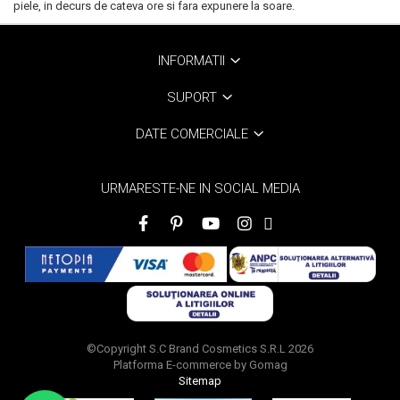
piele, in decurs de cateva ore si fara expunere la soare.
Scrub / Balsam de buze
Netestate pe Animale
INFORMATII
SUPORT
DATE COMERCIALE
URMARESTE-NE IN SOCIAL MEDIA
©Copyright S.C Brand Cosmetics S.R.L 2026
Platforma E-commerce by Gomag
Sitemap