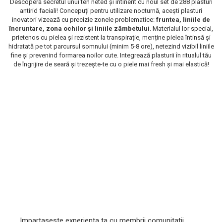
Descoperă secretul unui ten neted și întinerit cu noul set de 288 plasturi
Scrub / Balsam de buze
antirid faciali! Concepuți pentru utilizare nocturnă, acești plasturi
inovatori vizează cu precizie zonele problematice:
fruntea, liniile de
Netestate pe Animale
încruntare, zona ochilor și liniile zâmbetului
. Materialul lor special,
prietenos cu pielea și rezistent la transpirație, menține pielea întinsă și
hidratată pe tot parcursul somnului (minim 5-8 ore), netezind vizibil liniile
fine și prevenind formarea noilor cute. Integrează plasturii în ritualul tău
de îngrijire de seară și trezește-te cu o piele mai fresh și mai elastică!
Impartaseste experienta ta cu membrii comunitatii