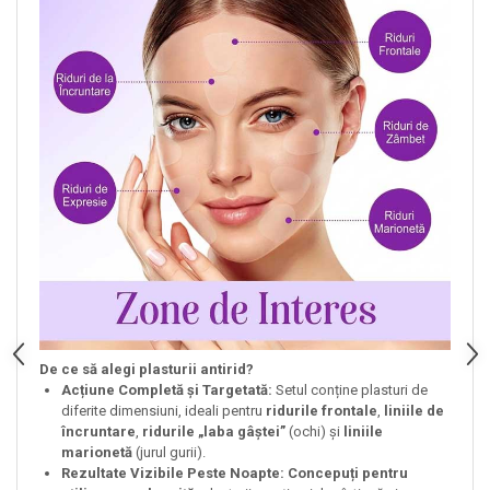
De ce să alegi plasturii antirid?
Acțiune Completă și Targetată:
Setul conține plasturi de
diferite dimensiuni, ideali pentru
ridurile frontale
,
liniile de
încruntare
,
ridurile „laba gâștei”
(ochi) și
liniile
marionetă
(jurul gurii).
Rezultate Vizibile Peste Noapte:
Concepuți pentru