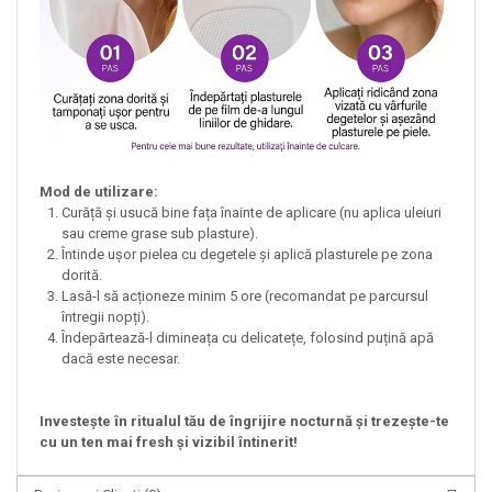
Mod de utilizare:
Curăță și usucă bine fața înainte de aplicare (nu aplica uleiuri
sau creme grase sub plasture).
Întinde ușor pielea cu degetele și aplică plasturele pe zona
dorită.
Lasă-l să acționeze minim 5 ore (recomandat pe parcursul
întregii nopți).
Îndepărtează-l dimineața cu delicatețe, folosind puțină apă
dacă este necesar.
Investește în ritualul tău de îngrijire nocturnă și trezește-te
cu un ten mai fresh și vizibil întinerit!