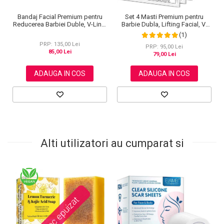
Bandaj Facial Premium pentru
Set 4 Masti Premium pentru
Reducerea Barbiei Duble, V-Line,
Barbie Dubla, Lifting Facial, V-
Non-Invaziv
Line Elaimei
(1)
PRP: 135,00 Lei
PRP: 95,00 Lei
85,00 Lei
79,00 Lei
ADAUGA IN COS
ADAUGA IN COS
Alti utilizatori au cumparat si
Stoc epuizat