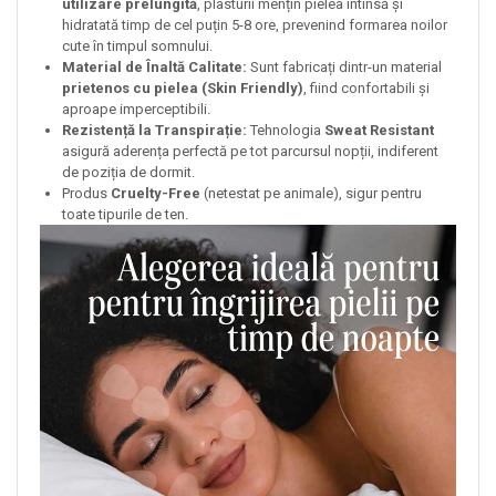
utilizare prelungită
, plasturii mențin pielea întinsă și
hidratată timp de cel puțin 5-8 ore, prevenind formarea noilor
cute în timpul somnului.
Material de Înaltă Calitate:
Sunt fabricați dintr-un material
prietenos cu pielea (Skin Friendly)
, fiind confortabili și
aproape imperceptibili.
Rezistență la Transpirație:
Tehnologia
Sweat Resistant
asigură aderența perfectă pe tot parcursul nopții, indiferent
de poziția de dormit.
Produs
Cruelty-Free
(netestat pe animale), sigur pentru
toate tipurile de ten.