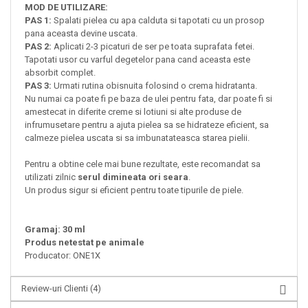
MOD DE UTILIZARE:
PAS 1:
Spalati pielea cu apa calduta si tapotati cu un prosop
pana aceasta devine uscata.
PAS 2:
Aplicati 2-3 picaturi de ser pe toata suprafata fetei.
Tapotati usor cu varful degetelor pana cand aceasta este
absorbit complet.
PAS 3:
Urmati rutina obisnuita folosind o crema hidratanta.
Nu numai ca poate fi pe baza de ulei pentru fata, dar poate fi si
amestecat in diferite creme si lotiuni si alte produse de
infrumusetare pentru a ajuta pielea sa se hidrateze eficient, sa
calmeze pielea uscata si sa imbunatateasca starea pielii.
Pentru a obtine cele mai bune rezultate, este recomandat sa
utilizati zilnic
serul dimineata ori seara
.
Un produs sigur si eficient pentru toate tipurile de piele.
Gramaj: 30 ml
Produs netestat pe animale
Producator: ONE1X
Review-uri Clienti
(4)