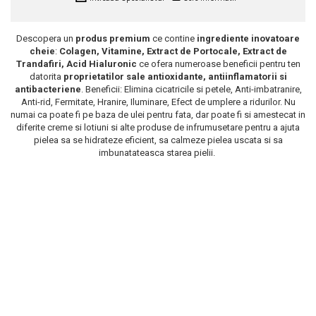
Scrub / Balsam de buze
Netestate pe Animale
Descopera un
produs premium
ce contine
ingrediente inovatoare
cheie
:
Colagen, Vitamine, Extract de Portocale, Extract de
Trandafiri, Acid Hialuronic
ce ofera
numeroase beneficii pentru ten
datorita
proprietatilor sale antioxidante, antiinflamatorii si
antibacteriene
. Beneficii: Elimina cicatricile si petele, Anti-imbatranire,
Anti-rid, Fermitate, Hranire, Iluminare, Efect de umplere a ridurilor. Nu
numai ca poate fi pe baza de ulei pentru fata, dar poate fi si amestecat in
diferite creme si lotiuni si alte produse de infrumusetare pentru a ajuta
pielea sa se hidrateze eficient, sa calmeze pielea uscata si sa
imbunatateasca starea pielii.