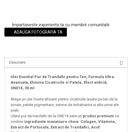
Impartaseste experienta ta cu membrii comunitatii
ADAUGA FOTOGRAFIA TA
Descriere
Ulei Esential Pur de Trandafir pentru Ten, Formula Ultra
Avansata, Elimina Cicatricile si Petele, Efect antirid,
ONE1X, 30 ml
Alege un ulei foarte eficient pentru cicatricile lasate pe ten de la
acnee, petele pigmentare, semne de imbatranire si alte urme ale
pielii.
Uleiul pur de trandafir de la ONE1X este un
produs premium
ce
contine
ingrediente inovatoare cheie
:
Colagen, Vitamine,
Extract de Portocale, Extract de Trandafiri, Acid