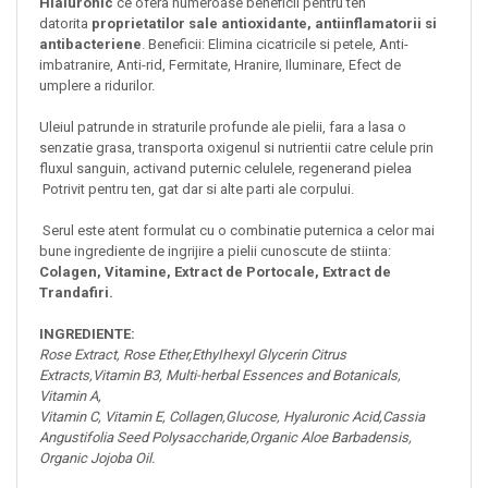
Hialuronic
ce ofera
numeroase beneficii pentru ten
datorita
proprietatilor sale antioxidante, antiinflamatorii si
antibacteriene
. Beneficii: Elimina cicatricile si petele, Anti-
imbatranire, Anti-rid, Fermitate, Hranire, Iluminare, Efect de
umplere a ridurilor.
Uleiul patrunde in straturile profunde ale pielii, fara a lasa o
senzatie grasa, transporta oxigenul si nutrientii catre celule prin
fluxul sanguin, activand puternic celulele, regenerand pielea
Potrivit pentru ten, gat dar si alte parti ale corpului.
Serul este atent formulat cu o combinatie puternica a celor mai
bune ingrediente de ingrijire a pielii cunoscute de stiinta:
Colagen, Vitamine, Extract de Portocale, Extract de
Trandafiri.
INGREDIENTE:
Rose Extract, Rose Ether,EthyIhexyl Glycerin Citrus
Extracts,Vitamin B3, Multi-herbal Essences and Botanicals,
Vitamin A,
Vitamin C, Vitamin E, Collagen,Glucose, Hyaluronic Acid,Cassia
Angustifolia Seed Polysaccharide,Organic Aloe Barbadensis,
Organic Jojoba Oil.