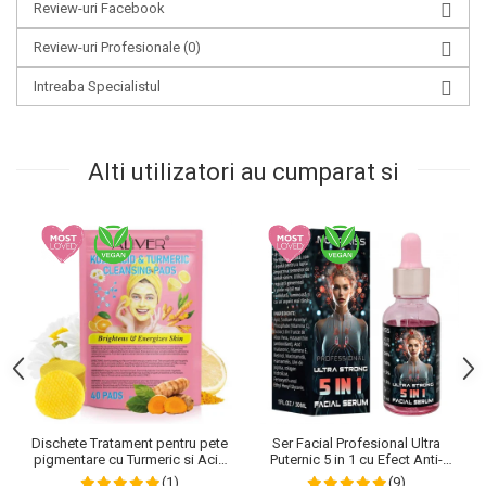
Review-uri Facebook
Review-uri Profesionale
(0)
Intreaba Specialistul
Alti utilizatori au cumparat si
Dischete Tratament pentru pete
Ser Facial Profesional Ultra
pigmentare cu Turmeric si Acid
Puternic 5 in 1 cu Efect Anti-
kojic, Curatare in profunzime,
Imbatranire NOVA KISS®, 30 ml
(1)
(9)