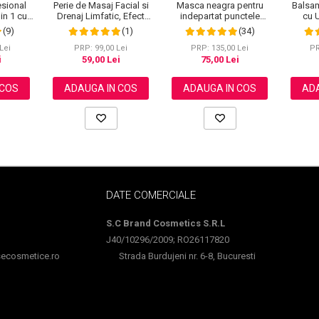
Masca neagra pentru
Balsam
esional
Perie de Masaj Facial si
indepartat punctele
cu U
 in 1 cu
Drenaj Limfatic, Efect
negre, punctele de
Tamaie
tranire
Anti-Rid si Contur Maxilar,
(34)
(9)
(1)
grasime, efect anti-rid,
K
30 ml
NOVA KISS®
Wokali cu carbune activ,
PRP: 135,00 Lei
PR
Lei
PRP: 99,00 Lei
300 g
75,00 Lei
i
59,00 Lei
ADAUGA IN COS
ADA
 COS
ADAUGA IN COS
DATE COMERCIALE
S.C Brand Cosmetics S.R.L
J40/10296/2009; RO26117820
cosmetice.ro
Strada Burdujeni nr. 6-8, Bucuresti