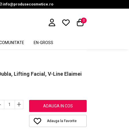
info@produsecosmetice.ro
0
COMUNITATE
EN-GROSS
bla, Lifting Facial, V-Line Elaimei
-
+
ADAUGA IN COS
Adauga la Favorite