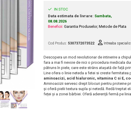
IN STOC
Data estimata de livrare:
Sambata,
08.08.2026
Beneficii:
Garantia Produselor
,
Metode de Plata
Cod Produs:
5307372073522
Intreaba specialis
Descopera un mod revolutionar de intinerire a chipulu
fara a mai fi nevoie de nici o procedura medicala d
pătruns în piele, care este strâns atașată de față prin
Line ofera o linie neteda a fetei si creste fermitatea p
aminoacizi, acid hialuronic, vitamina C si E, 
Aminoacizii servesc drept blocuri pentru proteine ​​p
și oferă pielii textura supla și netedă. Redă treptat el
feței și a zonei bărbiei. Oferă aderență fermă pe lin