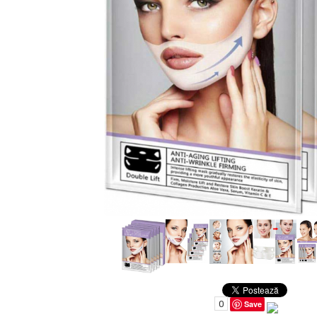
Uleiuri pentru Par
Uleiuri pentru Corp
Uleiuri Unghii / Cuticule
Uleiuri pentru Ten
Uleiuri Esentiale
INGRIJIRE TEN
0
Save