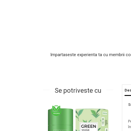
Impartaseste experienta ta cu membrii co
Masaj Facial si Drenaj Limfatic
Exfolianti si Masti
Gomaj si Exfoliere
Se potriveste cu
Des
Masti
Plasturi ochi / nas / frunte
S
Produse Curatare Ten
Demachiant si Apa Micelara
P
Gel de Curatare
î