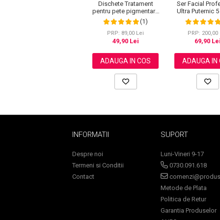
Dischete Tratament
Ser Facial Prof
Ingrijire par
pentru pete pigmentare
Ultra Puternic 5
cu Turmeric si Acid kojic,
Efect Anti-Imba
(1)
Fiole
Curatare in profunzime,
NOVA KISS®, 
Aliver, 40 bucati
PRP: 89,00 Lei
PRP: 200,00 
Serum-Elixir
49,90 Lei
69,90 Le
Uleiuri
ADAUGA IN COS
ADAUGA IN
Vopsea de Par
Nuantatoare
Vopsele
Styling
Fixativ
Gel si Ceara
INFORMATII
SUPORT
Spuma
Perii de Par si Piepteni
Despre noi
Luni-Vineri 9-17
INGRIJIRE CORP
Termeni si Conditii
0730.091.618
Contact
comenzi@produse
Metode de Plata
Politica de Retur
Garantia Produselor