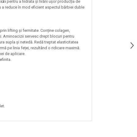
cizi
pentru a hidrata și hrăni ușor producția de
ru a reduce în mod eficient aspectul bărbiei duble
rin lifting și fermitate. Conține colagen,
ți. Aminoacizii servesc drept blocuri pentru
tura supla și netedă. Redă treptat elasticitatea
fermă pe linia feței, rezultând o ridicare maximă.
nei de aplicare.
finita.
et.