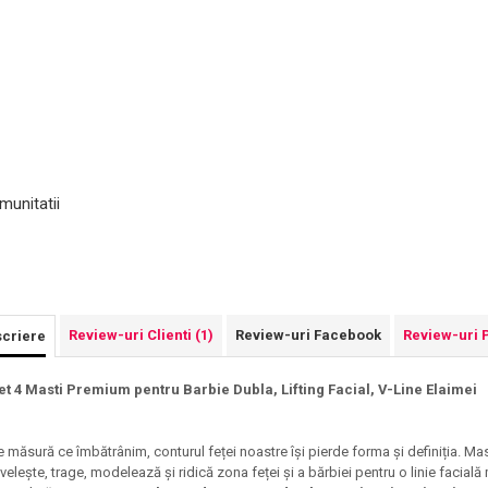
munitatii
Review-uri Clienti
(1)
Review-uri Facebook
Review-uri 
criere
et 4 Masti Premium pentru Barbie Dubla, Lifting Facial, V-Line Elaimei
e măsură ce îmbătrânim, conturul feței noastre își pierde forma și definiția. Ma
nvelește, trage, modelează și ridică zona feței și a bărbiei pentru o linie facial