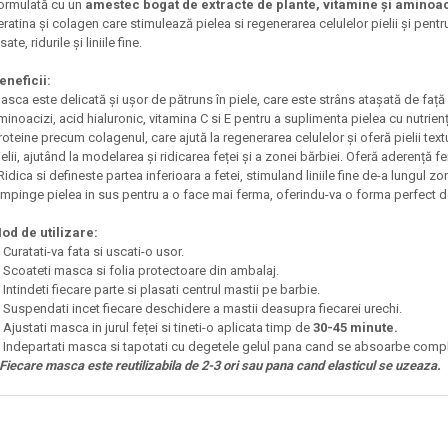
ormulată cu un
amestec bogat de extracte de plante, vitamine și aminoa
eratina și colagen care stimulează pielea si regenerarea celulelor pielii și pent
sate, ridurile și liniile fine.
eneficii:
asca este delicată și ușor de pătruns în piele, care este strâns atașată de față p
minoacizi, acid hialuronic, vitamina C si E pentru a suplimenta pielea cu nutrien
roteine ​​precum colagenul, care ajută la regenerarea celulelor și oferă pielii tex
ielii, ajutând la modelarea și ridicarea feței și a zonei bărbiei. Oferă aderență 
 Ridica si defineste partea inferioara a fetei, stimuland liniile fine de-a lungul zo
 Impinge pielea in sus pentru a o face mai ferma, oferindu-va o forma perfect de
od de utilizare:
. Curatati-va fata si uscati-o usor.
. Scoateti masca si folia protectoare din ambalaj.
. Intindeti fiecare parte si plasati centrul mastii pe barbie.
. Suspendati incet fiecare deschidere a mastii deasupra fiecarei urechi.
. Ajustati masca in jurul feței si tineti-o aplicata timp de
30-45 minute.
. Indepartati masca si tapotati cu degetele gelul pana cand se absoarbe compl
 Fiecare masca este reutilizabila de 2-3 ori sau pana cand elasticul se uzeaza.