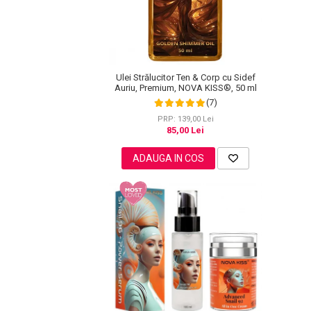
Pete
Ingrijire Gene
PAR
Ulei Strălucitor Ten & Corp cu Sidef
Auriu, Premium, NOVA KISS®, 50 ml
(7)
PRP: 139,00 Lei
85,00 Lei
ADAUGA IN COS