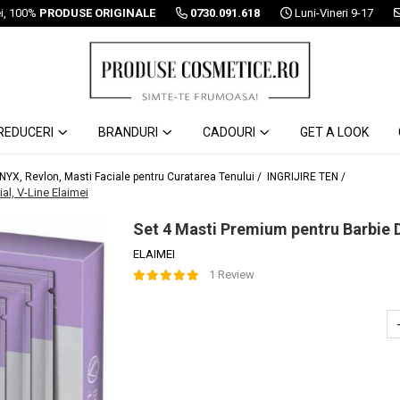
ei, 100%
PRODUSE ORIGINALE
0730.091.618
Luni-Vineri 9-17
REDUCERI
BRANDURI
CADOURI
GET A LOOK
 NYX, Revlon, Masti Faciale pentru Curatarea Tenului /
INGRIJIRE TEN /
al, V-Line Elaimei
Set 4 Masti Premium pentru Barbie Du
ELAIMEI
1 Review