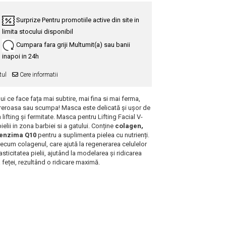
Surprize
Pentru promotiile active din site in
limita stocului disponibil
Cumpara fara griji
Multumit(a) sau banii
inapoi in 24h
tul
Cere informatii
i ce face fața mai subtire, mai fina si mai ferma,
ureroasa sau scumpa! Masca este delicată și ușor de
 lifting și fermitate. Masca pentru Lifting Facial V-
ielii in zona barbiei si a gatului. Conține
colagen,
coenzima Q10
pentru a suplimenta pielea cu nutrienți.
recum colagenul, care ajută la regenerarea celulelor
asticitatea pielii, ajutând la modelarea și ridicarea
ia feței, rezultând o ridicare maximă.