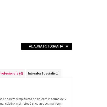
ADAUGA FOTOGRAFIA TA
Profesionale
(0)
Intreaba Specialistul
sca noastră simplificată de ridicare în formă de V
ă mai subțire, mai netedă și cu aspect mai ferm.