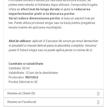
Formulare usoara a serului pe fata este absorbita instant, iar
pielea este neteda si hidratata dupa utilizare. Compozitia bogata
ofera un
efect mat de lunga durata
si ajuta la
reducerea
imperfectiunilor pielii si la blocarea porilor
.
Serul reduce dimensiunea porilor
si lasa un aspect mat pe
ten. Puteti utiliza produsul singur sau ca baza pentru pregatirea
tenului inainte de aplicarea machiajului.
Mod de utilizare:
Aplicati 3-5 picaturi de serum pe tenul demachiat
in prealabil si masati delicat pana la absorbtia completa. Serumul
poate fi folosit singur sau se poate aplica peste si crema de zi.
Cantitate si valabilitate
Cantitate: 30 ml
Valabilitate: 12 luni de la deschidere
Producator:
REVUELE
Produs fabricat in UE
Review-uri Clienti
(0)
Review-uri Facebook