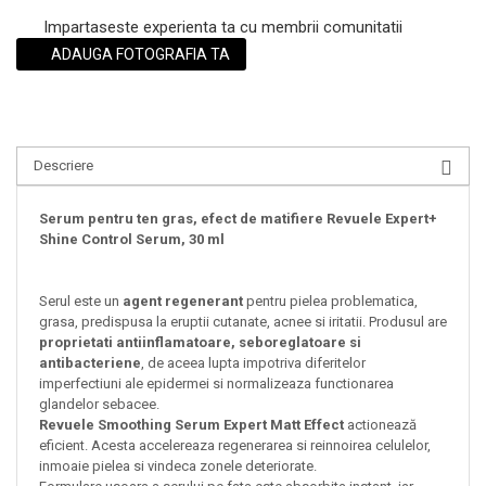
Impartaseste experienta ta cu membrii comunitatii
ADAUGA FOTOGRAFIA TA
Descriere
Serum pentru ten gras, efect de matifiere Revuele Expert+
Shine Control Serum, 30 ml
Serul este un
agent regenerant
pentru pielea problematica,
grasa, predispusa la eruptii cutanate, acnee si iritatii. Produsul are
proprietati antiinflamatoare, seboreglatoare si
antibacteriene
, de aceea lupta impotriva diferitelor
imperfectiuni ale epidermei si normalizeaza functionarea
glandelor sebacee.
Revuele Smoothing Serum Expert Matt Effect
actionează
eficient. Acesta accelereaza regenerarea si reinnoirea celulelor,
inmoaie pielea si vindeca zonele deteriorate.