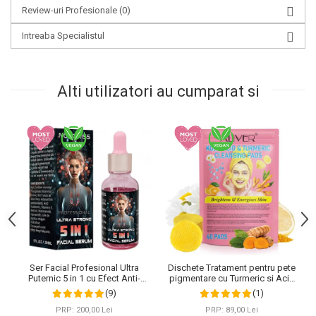
Review-uri Profesionale
(0)
Intreaba Specialistul
Alti utilizatori au cumparat si
Ser Facial Profesional Ultra
Dischete Tratament pentru pete
Puternic 5 in 1 cu Efect Anti-
pigmentare cu Turmeric si Acid
Imbatranire NOVA KISS®, 30 ml
kojic, Curatare in profunzime,
(9)
(1)
Aliver, 40 bucati
PRP: 200,00 Lei
PRP: 89,00 Lei