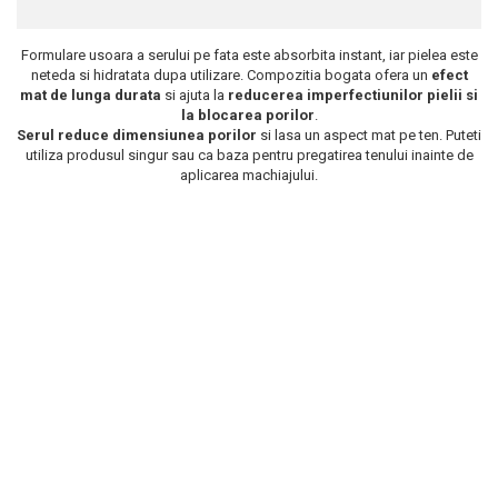
Scrub / Balsam de buze
Formulare usoara a serului pe fata este absorbita instant, iar pielea este
Netestate pe Animale
neteda si hidratata dupa utilizare. Compozitia bogata ofera un
efect
mat de lunga durata
si ajuta la
reducerea imperfectiunilor pielii si
la blocarea porilor
.
Serul reduce dimensiunea porilor
si lasa un aspect mat pe ten. Puteti
utiliza produsul singur sau ca baza pentru pregatirea tenului inainte de
aplicarea machiajului.