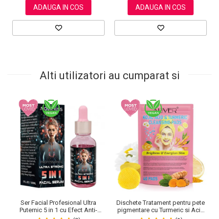
ADAUGA IN COS
ADAUGA IN COS
Alti utilizatori au cumparat si
Ser Facial Profesional Ultra
Dischete Tratament pentru pete
Puternic 5 in 1 cu Efect Anti-
pigmentare cu Turmeric si Acid
Imbatranire NOVA KISS®, 30 ml
kojic, Curatare in profunzime,