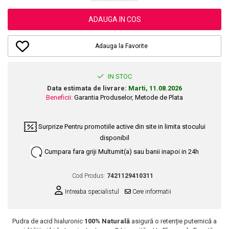
Dupa Plaja
Tus de Ochi
Buze
Volum
Unghii
Antirid
Intensificatoare
Rimel
Seturi Rujuri / Glossuri
ADAUGA IN COS
Ingrijire par
Plasturi Pentru Cicatrici
Contur de Ochi
Pigmenti Machiaj
Fiole
Bureti de Baie
Creme de Noapte
Solutii Ingrijire Gene
Adauga la Favorite
Serum-Elixir
Creme de Zi
Creme Ingrijire Cicatrici
Gene False
Uleiuri
Plasturi Antirid
Exfolianti / Scrub / Plasturi
Gene False
Vopsea de Par
IN STOC
Serum / Elixir
Glittere Ochi / Ten si Sclipici
Data estimata de livrare:
Marti, 11.08.2026
Nuantatoare
Imperfectiuni
Beneficii:
Garantia Produselor
,
Metode de Plata
Sprancene
Vopsele
Iritatii
Creion Sprancene
Styling
Matifiant si Purifiant
Surprize
Pentru promotiile active din site in limita stocului
Fard si Pudra de Sprancene
Fixativ
disponibil
Matifiere
Gel Sprancene
Gel si Ceara
Cumpara fara griji
Multumit(a) sau banii inapoi in 24h
Spray Fixare Machiaj
Mascara pentru Sprancene
Spuma
Roseata
Vopsea Sprancene
Perii de Par si Piepteni
Cod Produs:
7421129410311
Pete
Buze
Intreaba specialistul
Cere informatii
Creion Contur
Ingrijire Gene
Lipgloss / Luciu buze
Pudra de acid hialuronic
100% Naturală
asigură o retenție puternică a
Ruj