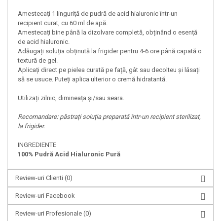
Amestecați 1 linguriță de pudră de acid hialuronic într-un
recipient curat, cu 60 ml de apă.
Amestecați bine până la dizolvare completă, obținând o esență
de acid hialuronic.
Adăugați soluția obținută la frigider pentru 4-6 ore până capată o
textură de gel.
Aplicați direct pe pielea curată pe față, gât sau decolteu și lăsați
să se usuce. Puteți aplica ulterior o cremă hidratantă.
Utilizați zilnic, dimineața și/sau seara.
Recomandare: păstrați soluția preparată într-un recipient sterilizat,
la frigider.
INGREDIENTE
100% Pudră Acid Hialuronic Pură
Review-uri Clienti
(0)
Review-uri Facebook
Review-uri Profesionale
(0)