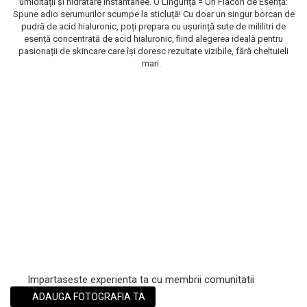
umidității și hidratare instantanee. O Linguriță = Un Flacon de Esență:
Spune adio serumurilor scumpe la sticluță! Cu doar un singur borcan de
Scrub / Balsam de buze
pudră de acid hialuronic, poți prepara cu ușurință sute de mililitri de
Netestate pe Animale
esență concentrată de acid hialuronic, fiind alegerea ideală pentru
pasionații de skincare care își doresc rezultate vizibile, fără cheltuieli
mari.
Impartaseste experienta ta cu membrii comunitatii
ADAUGA FOTOGRAFIA TA