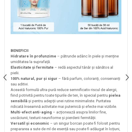
BENEFICII
Hidratare în profunzime
– pătrunde adânc în piele și menține
umiditatea la suprafață.
Elasticitate și fermitate
– redă aspectul tânăr și sănătos al
pielii.
100% natural, pur și sigur
– fără parfum, coloranți, conservanți
sau aditivi.
Această formulă ultra-pură reduce semnificativ riscul de alergii,
fiind potrivită pentru toate tipurile de ten, în special pentru
pielea
sensibilă
și pentru adepții unei rutine minimaliste. Puritatea
ridicată înseamnă activitate mai puternică și efecte mai vizibile.
Multi-efect anti-aging
– acționează asupra liniilor fine,
uscăciunii, texturii neuniforme și pierderii fermității.
Versatil și economic
– un singur borcan poate fi folosit pentru
prepararea a sute de ml de esență sau poate fi adăugat în loțiuni,