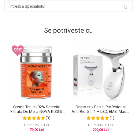
Intreaba Specialistul
Se potriveste cu
Crema Ten cu 92% Secretie
Dispozitiv Facial Profesional
Filtrata De Melc, NOVA KISS®
Anti-Rid 5 în 1 – LED, EMS, Masaj
Advanced Snail 92 All In One,
Termic, Lifting & Rejuvenare
(3)
(1)
100 g
PRP: 125,00 Lei
PRP: 330,00 Lei
79,00 Lei
290,00 Lei