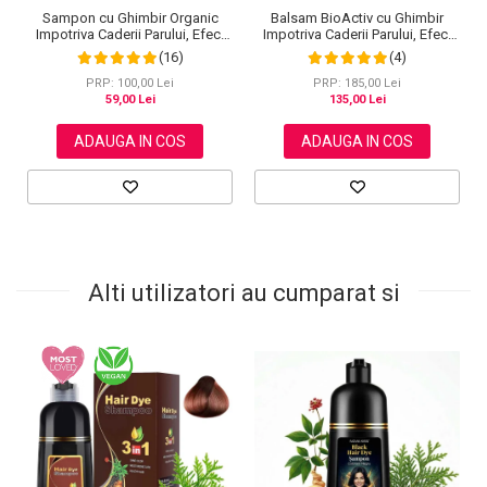
Sampon cu Ghimbir Organic
Balsam BioActiv cu Ghimbir
Impotriva Caderii Parului, Efect
Impotriva Caderii Parului, Efect
Regenerator, 100% Natural,
Regenerator si Densificator,
(16)
(4)
NOVA KISS® 60 g
Revitalizeaza in Profunzime,
Premium, NOVA KISS®, 300 ml
PRP: 100,00 Lei
PRP: 185,00 Lei
59,00 Lei
135,00 Lei
ADAUGA IN COS
ADAUGA IN COS
Alti utilizatori au cumparat si