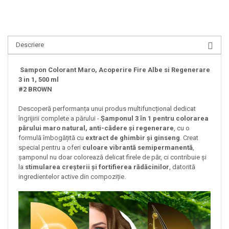
Descriere
Sampon Colorant Maro, Acoperire Fire Albe si Regenerare
3 in 1, 500 ml
#2 BROWN
Descoperă performanța unui produs multifuncțional dedicat
îngrijirii complete a părului -
Șamponul 3 în 1 pentru colorarea
părului maro natural, anti-cădere și regenerare
, cu o
formulă îmbogățită cu
extract de ghimbir și ginseng
. Creat
special pentru a oferi
culoare vibrantă semipermanentă
,
șamponul nu doar colorează delicat firele de păr, ci contribuie și
la
stimularea creșterii și fortifierea rădăcinilor
, datorită
ingredientelor active din compoziție.