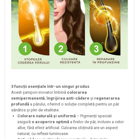
3 funcții esențiale într-un singur produs
Acest șampon inovator îmbină
colorarea
semipermanentă
,
îngrijirea anti-cădere
și
regenerarea
profundă
a părului, oferind o soluție completă pentru un păr
sănătos și plin de vitalitate.
Colorare naturală și uniformă
– Pigmenții speciali
asigură
o acoperire optimă
a firelor de păr, inclusiv a celor
albe, fără efect artificial. Culoarea obținută are un aspect
natural, cu reflexii luminoase.