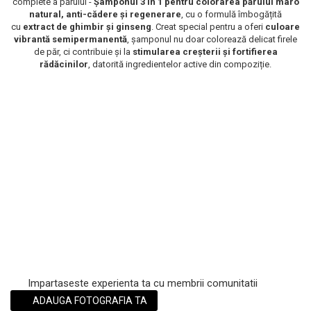
complete a părului -
Șamponul 3 în 1 pentru colorarea părului maro
natural, anti-cădere și regenerare
, cu o formulă îmbogățită
Scrub / Balsam de buze
cu
extract de ghimbir și ginseng
. Creat special pentru a oferi
culoare
Netestate pe Animale
vibrantă semipermanentă
, șamponul nu doar colorează delicat firele
de păr, ci contribuie și la
stimularea creșterii și fortifierea
rădăcinilor
, datorită ingredientelor active din compoziție.
Impartaseste experienta ta cu membrii comunitatii
ADAUGA FOTOGRAFIA TA