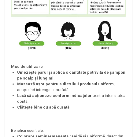
Mod de utilizare
Umezește părul și aplică o cantitate potrivită de șampon
pe scalp și lungimi
.
Masează ușor pentru a distribui produsul uniform
,
acoperind întreaga suprafață.
Lasă să acționeze conform indicațiilor
pentru intensitatea
dorită.
Clătește bine cu apă curată
.
Beneficii esentiale:
Colorare semipermanentă rapidă și uniformă
, direct din