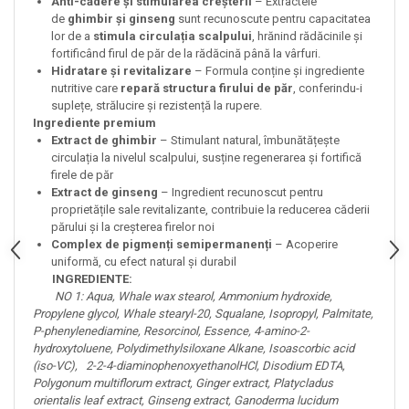
Anti-cădere și stimularea creșterii
– Extractele
de
ghimbir și ginseng
sunt recunoscute pentru capacitatea
lor de a
stimula circulația scalpului
, hrănind rădăcinile și
fortificând firul de păr de la rădăcină până la vârfuri.
Hidratare și revitalizare
– Formula conține și ingrediente
nutritive care
repară structura firului de păr
, conferindu-i
suplețe, strălucire și rezistență la rupere.
Ingrediente premium
Extract de ghimbir
– Stimulant natural, îmbunătățește
circulația la nivelul scalpului, susține regenerarea și fortifică
firele de păr
Extract de ginseng
– Ingredient recunoscut pentru
proprietățile sale revitalizante, contribuie la reducerea căderii
părului și la creșterea firelor noi
Complex de pigmenți semipermanenți
– Acoperire
uniformă, cu efect natural și durabil
INGREDIENTE:
NO 1: Aqua, Whale wax stearol, Ammonium hydroxide,
Propylene glycol, Whale stearyl-20, Squalane, Isopropyl, Palmitate,
P-phenylenediamine, Resorcinol, Essence, 4-amino-2-
hydroxytoluene, Polydimethylsiloxane Alkane, Isoascorbic acid
(iso-VC), 2-2-4-diaminophenoxyethanolHCl, Disodium EDTA,
Polygonum multiflorum extract, Ginger extract, Platycladus
orientalis leaf extract, Ginseng extract, Ganoderma lucidum