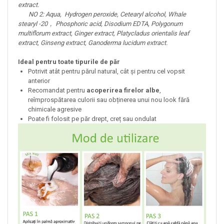
extract.
NO 2: Aqua, Hydrogen peroxide, Cetearyl alcohol, Whale
stearyl -20， Phosphoric acid, Disodium EDTA, Polygonum
multiflorum extract, Ginger extract, Platycladus orientalis leaf
extract, Ginseng extract, Ganoderma lucidum extract.
Ideal pentru toate tipurile de păr
Potrivit atât pentru părul natural, cât și pentru cel vopsit
anterior
Recomandat pentru
acoperirea firelor albe
,
reîmprospătarea culorii sau obținerea unui nou look fără
chimicale agresive
Poate fi folosit pe păr drept, creț sau ondulat