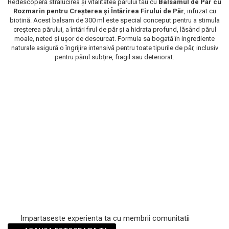
Redescoperă strălucirea și vitalitatea părului tău cu
Balsamul de Păr cu
Rozmarin pentru Creșterea și Întărirea Firului de Păr
, infuzat cu
Scrub / Balsam de buze
biotină. Acest balsam de 300 ml este special conceput pentru a stimula
Netestate pe Animale
creșterea părului, a întări firul de păr și a hidrata profund, lăsând părul
moale, neted și ușor de descurcat. Formula sa bogată în ingrediente
naturale asigură o îngrijire intensivă pentru toate tipurile de păr, inclusiv
pentru părul subțire, fragil sau deteriorat.
Impartaseste experienta ta cu membrii comunitatii