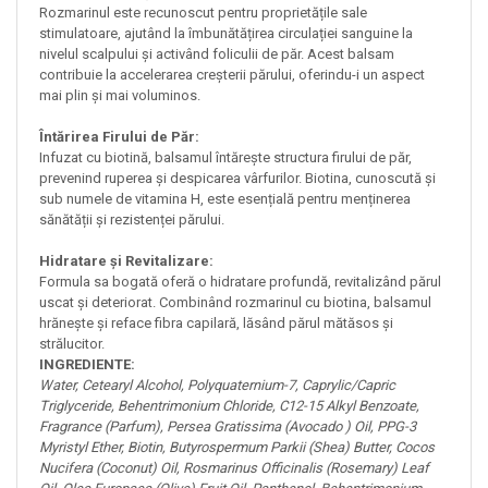
Rozmarinul este recunoscut pentru proprietățile sale
stimulatoare, ajutând la îmbunătățirea circulației sanguine la
nivelul scalpului și activând foliculii de păr. Acest balsam
contribuie la accelerarea creșterii părului, oferindu-i un aspect
mai plin și mai voluminos.
Întărirea Firului de Păr:
Infuzat cu biotină, balsamul întărește structura firului de păr,
prevenind ruperea și despicarea vârfurilor. Biotina, cunoscută și
sub numele de vitamina H, este esențială pentru menținerea
sănătății și rezistenței părului.
Hidratare și Revitalizare:
Formula sa bogată oferă o hidratare profundă, revitalizând părul
uscat și deteriorat. Combinând rozmarinul cu biotina, balsamul
hrănește și reface fibra capilară, lăsând părul mătăsos și
strălucitor.
INGREDIENTE:
Water, Cetearyl Alcohol, Polyquaternium-7, Caprylic/Capric
Triglyceride, Behentrimonium Chloride, C12-15 Alkyl Benzoate,
Fragrance (Parfum), Persea Gratissima (Avocado ) Oil, PPG-3
Myristyl Ether, Biotin, Butyrospermum Parkii (Shea) Butter, Cocos
Nucifera (Coconut) Oil, Rosmarinus Officinalis (Rosemary) Leaf