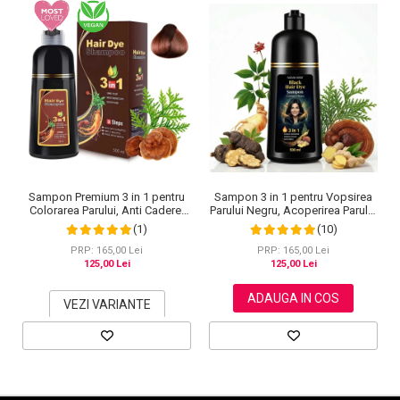
Sampon Premium 3 in 1 pentru
Sampon 3 in 1 pentru Vopsirea
Colorarea Parului, Anti Cadere,
Parului Negru, Acoperirea Parului
Regenerare cu Ghimbir si
Alb, Regenerare cu Ghimbir, 500
(1)
(10)
Ginseng, 500 ml, #3 Saten inchis
ml
(Dark Brown)
PRP: 165,00 Lei
PRP: 165,00 Lei
125,00 Lei
125,00 Lei
ADAUGA IN COS
VEZI VARIANTE