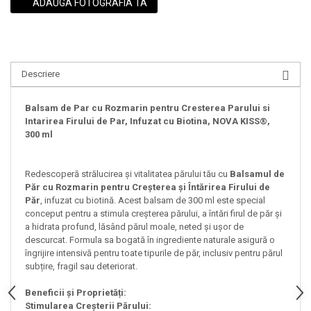
ADAUGA FOTOGRAFIA TA
Descriere
Balsam de Par cu Rozmarin pentru Cresterea Parului si
Intarirea Firului de Par, Infuzat cu Biotina, NOVA KISS®,
300 ml
Redescoperă strălucirea și vitalitatea părului tău cu
Balsamul de
Păr cu Rozmarin pentru Creșterea și Întărirea Firului de
Păr
, infuzat cu biotină. Acest balsam de 300 ml este special
conceput pentru a stimula creșterea părului, a întări firul de păr și
a hidrata profund, lăsând părul moale, neted și ușor de
descurcat. Formula sa bogată în ingrediente naturale asigură o
îngrijire intensivă pentru toate tipurile de păr, inclusiv pentru părul
subțire, fragil sau deteriorat.
Beneficii și Proprietăți:
Stimularea Creșterii Părului: