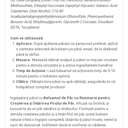
Oil, Olea Europaea (Olive) Fruit Oil, Panthenol, Behentrimonium
Methosulfate, Diheptyl Succinate Capryloyl Glycerin/ Sebacic Acid
Copolymer, Cetyl Alcohol, C10-40
lsoalkylamidopropylethyldimonium Ethosulfate, Phenoxyethanol,
Benzoic Acid, Ethylhexylglycerin, Glycereth-2 Cocoate, Disodium
EDTA, Tocopherol.
Cum se utilizează:
Aplicare:
După spălarea părului cu șamponul preferat, aplică
o cantitate adecvată de balsam pe părul umed, de la rădăcină
până la vârfuri.
Masare:
Masează delicat scalpul și părul cu mișcări circulare
pentru a stimula circulația și a activa ingredientele benefice.
Timp de Acțiune:
Lasă balsamul să acționeze timp de 5-10
minute pentru o hidratare optimă.
Clătire:
Clătește bine părul cu apă călduță, asigurându-te că
îndepărtezi complet produsul.
Îngrijește-ți părul cu
Balsamul de Păr cu Rozmarin pentru
Creșterea și Întărirea Firului de Păr
, infuzat cu biotină, și
bucură-te de un păr sănătos și strălucitor. Formulat pentru a
stimula creșterea părului și a întări firul de păr, acest balsam
natural oferă o îngrijire completă, lăsându-ți părul moale, neted și
ușor de descurcat. Indiferent dacă te confrunți cu căderea