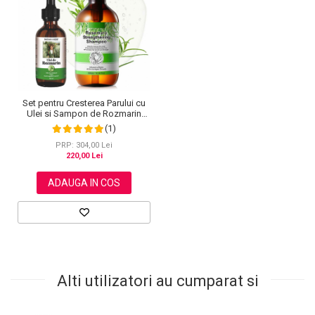
Set pentru Cresterea Parului cu
Ulei si Sampon de Rozmarin
NOVA KISS®, 1 x 60 ml, 1 x 300
(1)
ml
PRP: 304,00 Lei
220,00 Lei
ADAUGA IN COS
Alti utilizatori au cumparat si