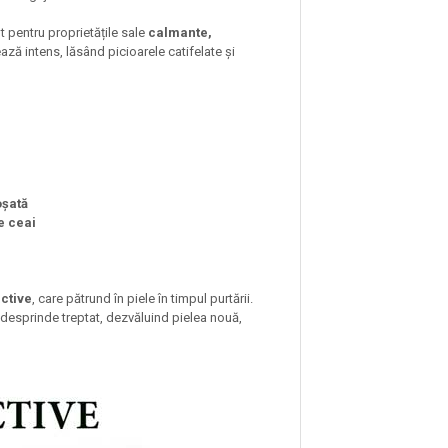
t pentru proprietățile sale
calmante,
tează intens, lăsând picioarele catifelate și
oșată
e ceai
active
, care pătrund în piele în timpul purtării.
a desprinde treptat, dezvăluind pielea nouă,