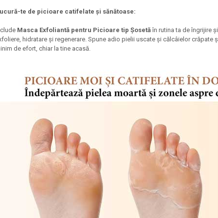
ucură-te de picioare catifelate și sănătoase:
nclude
Masca Exfoliantă pentru Picioare tip Șosetă
în rutina ta de îngrijire
xfoliere, hidratare și regenerare. Spune adio pielii uscate și călcâielor crăpate ș
inim de efort, chiar la tine acasă.