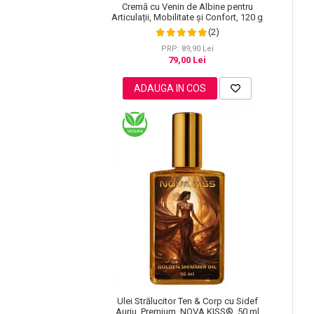
Cremă cu Venin de Albine pentru
Pete
Articulații, Mobilitate și Confort, 120 g
(2)
Ingrijire Gene
PRP: 89,90 Lei
PAR
79,00 Lei
ADAUGA IN COS
Ulei Strălucitor Ten & Corp cu Sidef
Auriu, Premium, NOVA KISS®, 50 ml