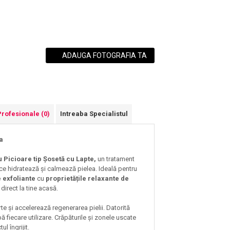
ADAUGA FOTOGRAFIA TA
Profesionale
(0)
Intreaba Specialistul
nda
 Picioare tip Șosetă cu
Lapte
,
un tratament
ce hidratează și calmează pielea. Ideală pentru
 exfoliante
cu
proprietățile relaxante de
 direct la tine acasă.
rte și accelerează regenerarea pielii. Datorită
 fiecare utilizare. Crăpăturile și zonele uscate
ul îngrijit.