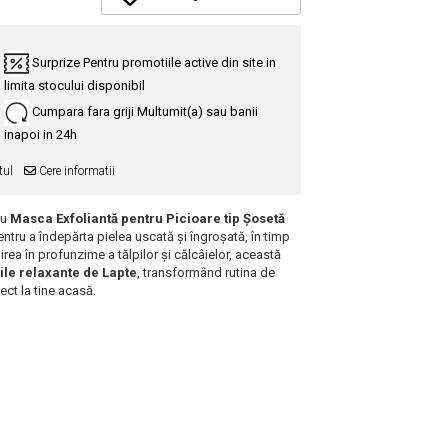
Surprize
Pentru promotiile active din site in
limita stocului disponibil
Cumpara fara griji
Multumit(a) sau banii
inapoi in 24h
tul
Cere informatii
cu
Masca Exfoliantă pentru Picioare tip Șosetă
tru a îndepărta pielea uscată și îngroșată, în timp
irea în profunzime a tălpilor și călcâielor, această
țile relaxante de
Lapte
, transformând rutina de
rect la tine acasă.