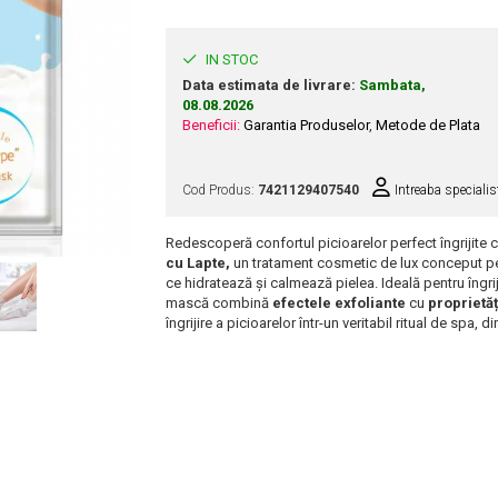
IN STOC
Data estimata de livrare:
Sambata,
08.08.2026
Beneficii:
Garantia Produselor
,
Metode de Plata
Cod Produs:
7421129407540
Intreaba specialis
Redescoperă confortul picioarelor perfect îngrijite 
cu
Lapte
,
un tratament cosmetic de lux conceput pen
ce hidratează și calmează pielea. Ideală pentru îngrij
mască combină
efectele exfoliante
cu
proprietă
îngrijire a picioarelor într-un veritabil ritual de spa, di