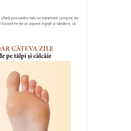
 și oferă picioarelor tale un tratament complet de
i bucură-te de un aspect îngrijit și sănătos, cu