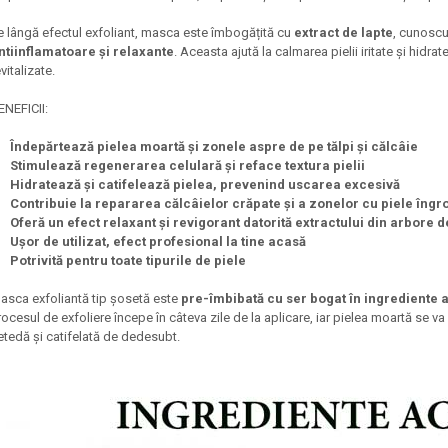
e lângă efectul exfoliant, masca este îmbogățită cu
extract de
lapte
, cunoscu
ntiinflamatoare și relaxante
. Aceasta ajută la calmarea pielii iritate și hidra
evitalizate.
ENEFICII:
Îndepărtează pielea moartă și zonele aspre de pe tălpi și călcâie
Stimulează regenerarea celulară și reface textura pielii
Hidratează și catifelează pielea, prevenind uscarea excesivă
Contribuie la repararea călcâielor crăpate și a zonelor cu piele îngr
Oferă un efect relaxant și revigorant datorită extractului din arbore d
Ușor de utilizat, efect profesional la tine acasă
Potrivită pentru toate tipurile de piele
asca exfoliantă tip șosetă este
pre-îmbibată cu ser bogat în ingrediente 
rocesul de exfoliere începe în câteva zile de la aplicare, iar pielea moartă se v
etedă și catifelată de dedesubt.