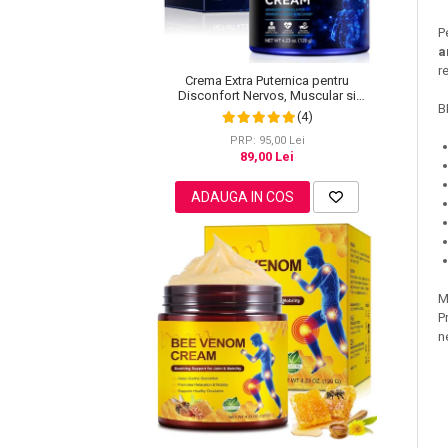
Lotiune Tonica
Hidratare
P
a
Contur de Ochi
r
Crema Extra Puternica pentru
Creme de Noapte
Disconfort Nervos, Muscular si
B
Creme de Zi
Articular, 120 g
(4)
Serum / Elixir
PRP: 95,00 Lei
89,00 Lei
Antirid
Contur de Ochi
ADAUGA IN COS
Creme de Noapte
Creme de Zi
Plasturi Antirid
Serum / Elixir
M
Imperfectiuni
P
n
Iritatii
Matifiant si Purifiant
Matifiere
Spray Fixare Machiaj
Roseata