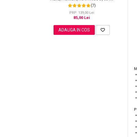
(7)
PRP: 139,00 Lei
85,00 Lei
Sampoane Colorante
ADAUGA IN COS
Sampon
Anti-Cadere
Anti-Matreata
Par Cret
Par Gras
M
Par Normal
Par Uscat / Deteriorat
Par Vopsit
Balsam si Masca
Indreptare
P
Par Vopsit
Regenerare
Stralucire
Volum