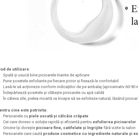
od de utilizare:
Spală și usucă bine picioarele înainte de aplicare
Pune șosetele exfoliante pe fiecare picior și fixează-le confortabil
Lasă-le să acționeze conform indicațiilor de pe ambalaj (aproximativ 60-90 
Îndepărtează șosetele și clătește picioarele cu apă caldă
În câteva zile, pielea moartă va începe să se exfolieze natural, lăsând picioare
entru cine este potrivita:
Persoanele cu
piele uscată și călcâie crăpate
Cei care doresc o soluție rapidă și eficientă pentru
exfolierea picioarelor
Oricine își dorește
picioare fine, catifelate și îngrijite
fără vizite la salon
Persoanele care caută
produse cosmetice cu ingrediente naturale și ex