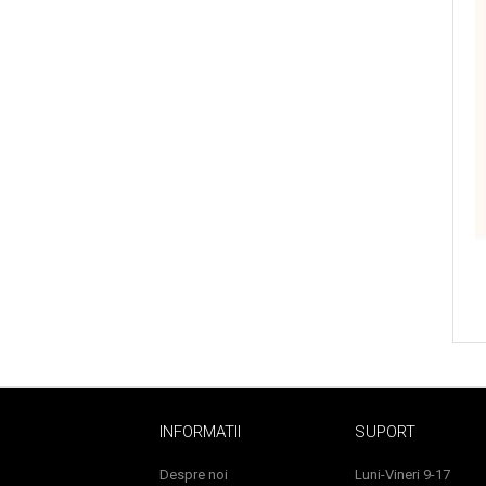
Baie si Relaxare
Sapunuri
Saruri si Perle
INFORMATII
SUPORT
Uleiuri
Despre noi
Luni-Vineri 9-17
Creme si Lotiuni