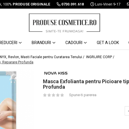
ei, 100%
PRODUSE ORIGINALE
0730.091.618
Luni-Vineri 9-17
REDUCERI
BRANDURI
CADOURI
GET A LOOK
 NYX, Revlon, Masti Faciale pentru Curatarea Tenului /
INGRIJIRE CORP /
e, Reparare Profunda
Masca Exfolianta pentru Picioare ti
Profunda
Spune-ti parerea