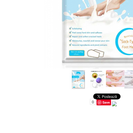
Uleiuri pentru Par
Uleiuri pentru Corp
Uleiuri Unghii / Cuticule
Uleiuri pentru Ten
Uleiuri Esentiale
INGRIJIRE TEN
0
Save