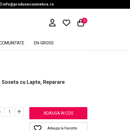
info@produsecosmetice.ro
0
COMUNITATE
EN-GROSS
p Soseta cu Lapte, Reparare
-
+
ADAUGA IN COS
Adauga la Favorite