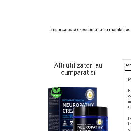
Impartaseste experienta ta cu membrii co
Alti utilizatori au
Des
Masaj Facial si Drenaj Limfatic
cumparat si
Exfolianti si Masti
M
Gomaj si Exfoliere
R
Masti
c
î
Plasturi ochi / nas / frunte
L
Produse Curatare Ten
Demachiant si Apa Micelara
F
i
Gel de Curatare
d