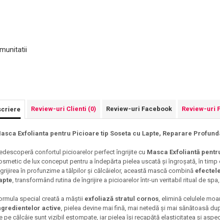
munitatii
Review-uri Clienti
(0)
Review-uri Facebook
Review-uri 
criere
asca Exfolianta pentru Picioare tip Soseta cu Lapte, Reparare Profu
edescoperă confortul picioarelor perfect îngrijite cu
Masca Exfoliantă pentru
osmetic de lux conceput pentru a îndepărta pielea uscată și îngroșată, în timp 
ngrijirea în profunzime a tălpilor și călcâielor, această mască combină
efectele
apte
, transformând rutina de îngrijire a picioarelor într-un veritabil ritual de spa,
ormula special creată a măștii
exfoliază stratul cornos
, elimină celulele moa
ngredientelor active
, pielea devine mai fină, mai netedă și mai sănătoasă după
e pe călcâie sunt vizibil estompate, iar pielea își recapătă elasticitatea și aspect