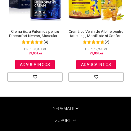
Cremă cu Venin de Albine pentru
Crema Extra Puternica pentru
Articulații, Mobilitate și Confort,
Disconfort Nervos, Muscular si
120 g
Articular, 120 g
(2)
(4)
PRP: 89,90 Lei
PRP: 95,00 Lei
79,00 Lei
89,00 Lei
ADAUGA IN COS
ADAUGA IN COS
INFORMATII
SUPORT