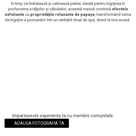
în timp ce hidratează și calmează pielea. Ideală pentru îngrijirea în
Scrub / Balsam de buze
profunzime a tălpilor și călcâielor, această mască combină
efectele
exfoliante
cu
proprietățile relaxante de
papaya
, transformând rutina
Netestate pe Animale
de îngrijire a picioarelor într-un veritabil ritual de spa, direct la tine acasă.
Impartaseste experienta ta cu membrii comunitatii
ADAUGA FOTOGRAFIA TA