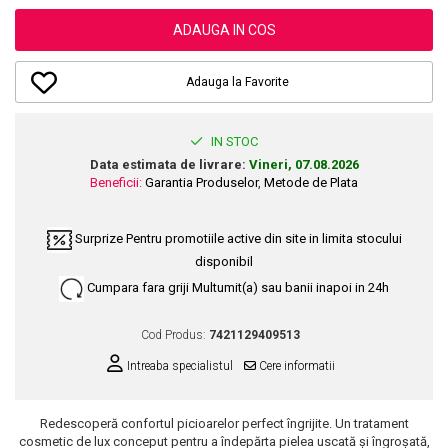
Dupa Plaja
Tus de Ochi
Buze
Volum
Unghii
Antirid
Intensificatoare
ADAUGA IN COS
Rimel
Seturi Rujuri / Glossuri
Ingrijire par
Plasturi Pentru Cicatrici
Contur de Ochi
Pigmenti Machiaj
Fiole
Bureti de Baie
Creme de Noapte
Solutii Ingrijire Gene
Adauga la Favorite
Serum-Elixir
Creme de Zi
Creme Ingrijire Cicatrici
Gene False
Uleiuri
Plasturi Antirid
Exfolianti / Scrub / Plasturi
Gene False
IN STOC
Vopsea de Par
Serum / Elixir
Data estimata de livrare:
Vineri, 07.08.2026
Glittere Ochi / Ten si Sclipici
Nuantatoare
Imperfectiuni
Beneficii:
Garantia Produselor
,
Metode de Plata
Sprancene
Vopsele
Iritatii
Creion Sprancene
Styling
Surprize
Pentru promotiile active din site in limita stocului
Matifiant si Purifiant
Fard si Pudra de Sprancene
disponibil
Fixativ
Matifiere
Gel Sprancene
Gel si Ceara
Cumpara fara griji
Multumit(a) sau banii inapoi in 24h
Spray Fixare Machiaj
Mascara pentru Sprancene
Spuma
Roseata
Vopsea Sprancene
Cod Produs:
7421129409513
Perii de Par si Piepteni
Pete
Buze
Intreaba specialistul
Cere informatii
Creion Contur
Ingrijire Gene
Lipgloss / Luciu buze
Redescoperă confortul picioarelor perfect îngrijite. Un tratament
cosmetic de lux conceput pentru a îndepărta pielea uscată și îngroșată,
Ruj