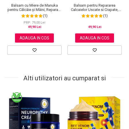
Balsam pentru Repararea
Balsam cu Miere de Manuka
Calcaielor Uscate si Crapate,
pentru Călcâie și Mâini, Reparare
Ingrediente 100% Naturale,
Intensivă, 40 g
(1)
(1)
Aroma de Cocos, Aliver 70 g
PRP: 79,00 Lei
49,90 Lei
49,90 Lei
ADAUGA IN COS
ADAUGA IN COS
Alti utilizatori au cumparat si