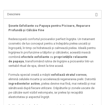
Descriere
Șosete Exfoliante cu Papaya pentru Picioare, Reparare
Profundă și Călcăie Fine
Redescoperă confortul picioarelor perfect îngrijite. Un tratament
cosmetic de lux conceput pentru a îndepărta pielea uscată și
îngroșată, în timp ce hidratează și calmează pielea. Ideală pentru
îngrijirea în profunzime a tălpilor și călcâielor, această mască
combină
efectele exfoliante
cu
proprietățile relaxante
de
papaya
, transformând rutina de îngrijire a picioarelor într-un
veritabil ritual de spa, direct la tine acasă.
Formula special creată a măștii
exfoliază stratul cornos
,
elimină celulele moarte și accelerează regenerarea pielii. Datorită
ingredientelor active
, pielea devine mai fină, mai netedă și mai
sănătoasă după fiecare utilizare. Crăpăturile și zonele uscate de
pe călcâie sunt vizibil estompate, iar pielea își recapătă
elasticitatea și aspectul îngrijit.