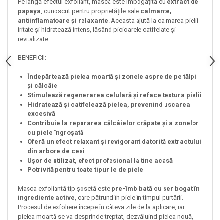
Pe lângă efectul exfoliant, masca este îmbogățită cu
extract de
papaya
, cunoscut pentru proprietățile sale
calmante,
antiinflamatoare și relaxante
. Aceasta ajută la calmarea pielii
iritate și hidratează intens, lăsând picioarele catifelate și
revitalizate.
BENEFICII:
Îndepărtează pielea moartă și zonele aspre de pe tălpi
și călcâie
Stimulează regenerarea celulară și reface textura pielii
Hidratează și catifelează pielea, prevenind uscarea
excesivă
Contribuie la repararea călcâielor crăpate și a zonelor
cu piele îngroșată
Oferă un efect relaxant și revigorant datorită extractului
din arbore de ceai
Ușor de utilizat, efect profesional la tine acasă
Potrivită pentru toate tipurile de piele
Masca exfoliantă tip șosetă este
pre-îmbibată cu ser bogat în
ingrediente active
, care pătrund în piele în timpul purtării.
Procesul de exfoliere începe în câteva zile de la aplicare, iar
pielea moartă se va desprinde treptat, dezvăluind pielea nouă,