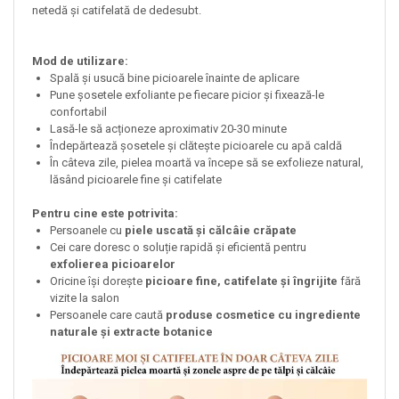
netedă și catifelată de dedesubt.
Mod de utilizare:
Spală și usucă bine picioarele înainte de aplicare
Pune șosetele exfoliante pe fiecare picior și fixează-le
confortabil
Lasă-le să acționeze aproximativ 20-30 minute
Îndepărtează șosetele și clătește picioarele cu apă caldă
În câteva zile, pielea moartă va începe să se exfolieze natural,
lăsând picioarele fine și catifelate
Pentru cine este potrivita:
Persoanele cu
piele uscată și călcâie crăpate
Cei care doresc o soluție rapidă și eficientă pentru
exfolierea picioarelor
Oricine își dorește
picioare fine, catifelate și îngrijite
fără
vizite la salon
Persoanele care caută
produse cosmetice cu ingrediente
naturale și extracte botanice