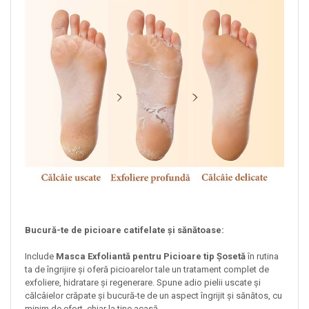
Bucură-te de picioare catifelate și sănătoase:
Include
Masca Exfoliantă pentru Picioare tip Șosetă
în rutina
ta de îngrijire și oferă picioarelor tale un tratament complet de
exfoliere, hidratare și regenerare. Spune adio pielii uscate și
călcâielor crăpate și bucură-te de un aspect îngrijit și sănătos, cu
minim de efort, chiar la tine acasă.