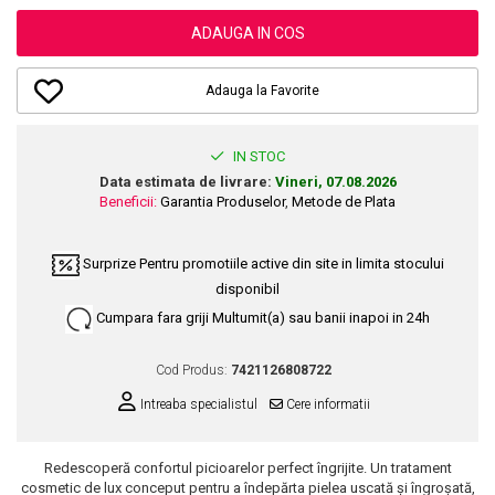
Dupa Plaja
Tus de Ochi
Buze
Volum
Unghii
Antirid
Intensificatoare
ADAUGA IN COS
Rimel
Seturi Rujuri / Glossuri
Ingrijire par
Plasturi Pentru Cicatrici
Contur de Ochi
Pigmenti Machiaj
Fiole
Bureti de Baie
Creme de Noapte
Solutii Ingrijire Gene
Adauga la Favorite
Serum-Elixir
Creme de Zi
Creme Ingrijire Cicatrici
Gene False
Uleiuri
Plasturi Antirid
Exfolianti / Scrub / Plasturi
Gene False
IN STOC
Vopsea de Par
Serum / Elixir
Data estimata de livrare:
Vineri, 07.08.2026
Glittere Ochi / Ten si Sclipici
Nuantatoare
Imperfectiuni
Beneficii:
Garantia Produselor
,
Metode de Plata
Sprancene
Vopsele
Iritatii
Creion Sprancene
Styling
Surprize
Pentru promotiile active din site in limita stocului
Matifiant si Purifiant
Fard si Pudra de Sprancene
disponibil
Fixativ
Matifiere
Gel Sprancene
Gel si Ceara
Cumpara fara griji
Multumit(a) sau banii inapoi in 24h
Spray Fixare Machiaj
Mascara pentru Sprancene
Spuma
Roseata
Vopsea Sprancene
Cod Produs:
7421126808722
Perii de Par si Piepteni
Pete
Buze
Intreaba specialistul
Cere informatii
Creion Contur
Ingrijire Gene
Lipgloss / Luciu buze
Redescoperă confortul picioarelor perfect îngrijite. Un tratament
cosmetic de lux conceput pentru a îndepărta pielea uscată și îngroșată,
Ruj