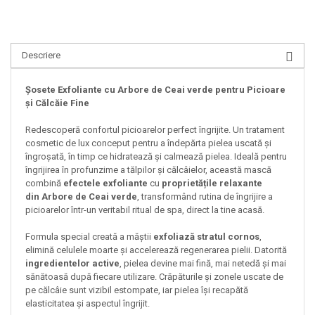
Descriere
Șosete Exfoliante cu Arbore de Ceai verde pentru Picioare
și Călcăie Fine
Redescoperă confortul picioarelor perfect îngrijite. Un tratament
cosmetic de lux conceput pentru a îndepărta pielea uscată și
îngroșată, în timp ce hidratează și calmează pielea. Ideală pentru
îngrijirea în profunzime a tălpilor și călcâielor, această mască
combină
efectele exfoliante
cu
proprietățile relaxante
din
Arbore de Ceai verde
, transformând rutina de îngrijire a
picioarelor într-un veritabil ritual de spa, direct la tine acasă.
Formula special creată a măștii
exfoliază stratul cornos
,
elimină celulele moarte și accelerează regenerarea pielii. Datorită
ingredientelor active
, pielea devine mai fină, mai netedă și mai
sănătoasă după fiecare utilizare. Crăpăturile și zonele uscate de
pe călcâie sunt vizibil estompate, iar pielea își recapătă
elasticitatea și aspectul îngrijit.