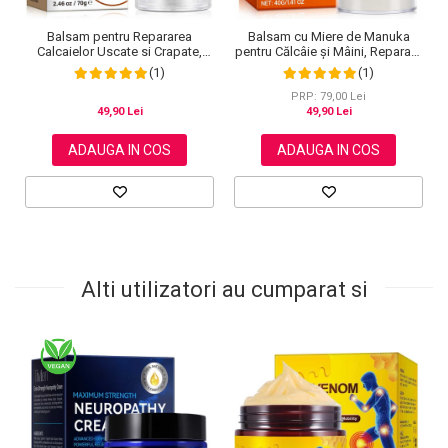
Balsam pentru Repararea
Balsam cu Miere de Manuka
Calcaielor Uscate si Crapate,
pentru Călcâie și Mâini, Reparare
Ingrediente 100% Naturale,
Intensivă, 40 g
(1)
(1)
Aroma de Cocos, Aliver 70 g
PRP: 79,00 Lei
49,90 Lei
49,90 Lei
ADAUGA IN COS
ADAUGA IN COS
Alti utilizatori au cumparat si