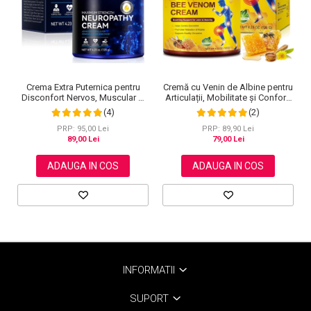
Cremă cu Venin de Albine pentru
Crema Extra Puternica pentru
Articulații, Mobilitate și Confort,
Disconfort Nervos, Muscular si
120 g
Articular, 120 g
(2)
(4)
PRP: 89,90 Lei
PRP: 95,00 Lei
79,00 Lei
89,00 Lei
ADAUGA IN COS
ADAUGA IN COS
INFORMATII
SUPORT