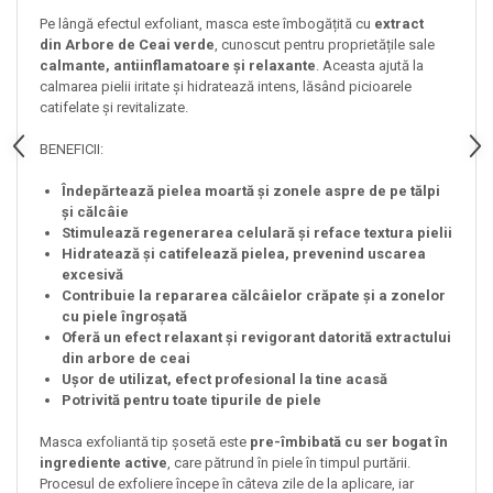
Pe lângă efectul exfoliant, masca este îmbogățită cu
extract
din
Arbore de Ceai verde
, cunoscut pentru proprietățile sale
calmante, antiinflamatoare și relaxante
. Aceasta ajută la
calmarea pielii iritate și hidratează intens, lăsând picioarele
catifelate și revitalizate.
BENEFICII:
Îndepărtează pielea moartă și zonele aspre de pe tălpi
și călcâie
Stimulează regenerarea celulară și reface textura pielii
Hidratează și catifelează pielea, prevenind uscarea
excesivă
Contribuie la repararea călcâielor crăpate și a zonelor
cu piele îngroșată
Oferă un efect relaxant și revigorant datorită extractului
din arbore de ceai
Ușor de utilizat, efect profesional la tine acasă
Potrivită pentru toate tipurile de piele
Masca exfoliantă tip șosetă este
pre-îmbibată cu ser bogat în
ingrediente active
, care pătrund în piele în timpul purtării.
Procesul de exfoliere începe în câteva zile de la aplicare, iar