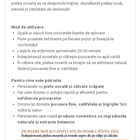
pielea moartă se va desprinde treptat, dezvăluind pielea nouă,
netedă și catifelată de dedesubt.
Mod de utilizare:
Spală și usucă bine picioarele înainte de aplicare
Pune șosetele exfoliante pe fiecare picior și fixează-le
confortabil
Lasă-le să acționeze aproximativ 20-30 minute
Îndepărtează șosetele și clătește picioarele cu apă caldă
În câteva zile, pielea moartă va începe să se exfolieze natural,
lăsând picioarele fine și catifelate
Pentru cine este potrivita:
Persoanele cu
piele uscată și călcâie crăpate
Cei care doresc o soluție rapidă și eficientă pentru
exfolierea picioarelor
Oricine își dorește
picioare fine, catifelate și îngrijite
fără
vizite la salon
Persoanele care caută
produse cosmetice cu ingrediente
naturale și extracte botanice