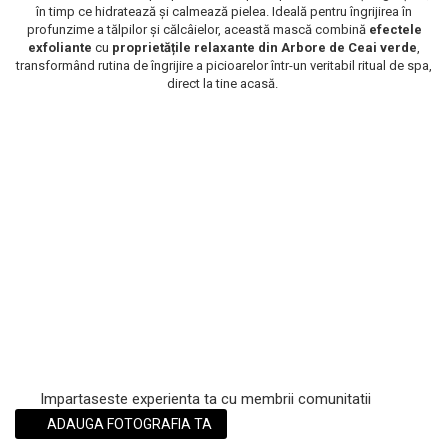
în timp ce hidratează și calmează pielea. Ideală pentru îngrijirea în
Scrub / Balsam de buze
profunzime a tălpilor și călcâielor, această mască combină
efectele
exfoliante
cu
proprietățile relaxante din
Arbore de Ceai verde
,
Netestate pe Animale
transformând rutina de îngrijire a picioarelor într-un veritabil ritual de spa,
direct la tine acasă.
Impartaseste experienta ta cu membrii comunitatii
ADAUGA FOTOGRAFIA TA