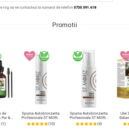
 te rog sa ne contactezi la numarul de telefon
0730.091.618
Promotii
Spuma Autobronzanta
m de
Spuma Autobronzanta
Ulei 
Profesionala ST MORIZ
 Pur &
Profesionala ST MORIZ
Batan
Tanning Mousse, Efect
 KISS®
XL Instant Tanning
NOVA K
(10)
(1)
(4)
instant, Dark, 200 ml
Parului,
Mousse - Dark, 300 ml
Natural