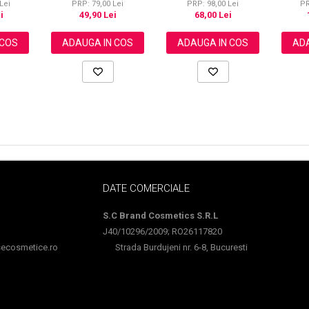
i, Pielii,
Pre
PRP: 79,00 Lei
Lei
PRP: 98,00 Lei
PR
cenelor,
Cres
49,90 Lei
i
68,00 Lei
Trata
ADAUGA IN COS
 COS
ADAUGA IN COS
ADA
DATE COMERCIALE
S.C Brand Cosmetics S.R.L
J40/10296/2009; RO26117820
cosmetice.ro
Strada Burdujeni nr. 6-8, Bucuresti