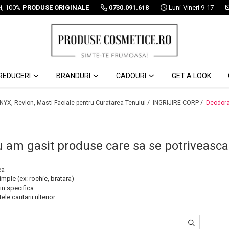
ei, 100%
PRODUSE ORIGINALE
0730.091.618
Luni-Vineri 9-17
REDUCERI
BRANDURI
CADOURI
GET A LOOK
 NYX, Revlon, Masti Faciale pentru Curatarea Tenului /
INGRIJIRE CORP /
Deodor
u am gasit produse care sa se potriveasca
ea
imple (ex: rochie, bratara)
in specifica
ele cautarii ulterior