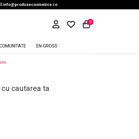
info@produsecosmetice.ro
0
COMUNITATE
EN-GROSS
ante
 cu cautarea ta