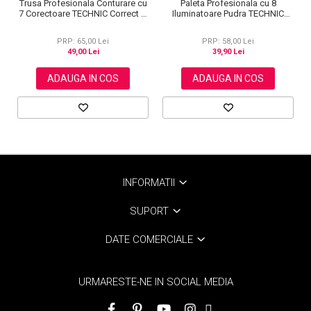
Trusa Profesionala Conturare cu
Paleta Profesionala cu 8
7 Corectoare TECHNIC Correct &
Iluminatoare Pudra TECHNIC
Contour
Colour Fix Highlighter Palette,
15.6g
PRP: 65,00 Lei
PRP: 58,00 Lei
49,00 Lei
39,90 Lei
ADAUGA IN COS
ADAUGA IN COS
INFORMATII
SUPORT
DATE COMERCIALE
URMARESTE-NE IN SOCIAL MEDIA