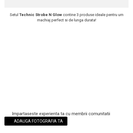
Scrub / Balsam de buze
Setul
Technic Strobe N Glow
contine 3 produse ideale pentru um
Netestate pe Animale
machiaj perfect si de lunga durata!
Impartaseste experienta ta cu membrii comunitatii
ADAUGA FOTOGRAFIA TA