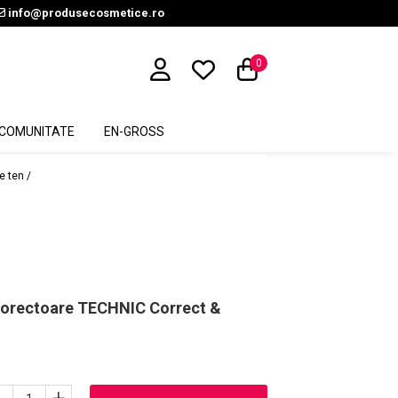
info@produsecosmetice.ro
0
COMUNITATE
EN-GROSS
e ten /
 Corectoare TECHNIC Correct &