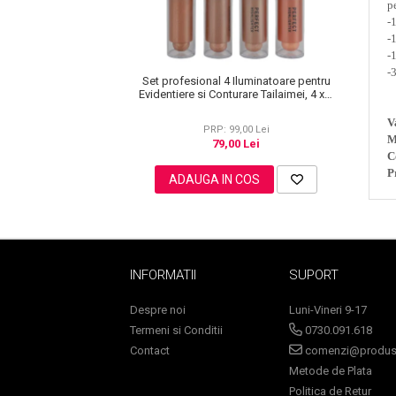
Lotiune Tonica
pe
-
Hidratare
-
Contur de Ochi
-
-
Creme de Noapte
Set profesional 4 Iluminatoare pentru
Evidentiere si Conturare Tailaimei, 4 x 8
Creme de Zi
g
Serum / Elixir
V
PRP: 99,00 Lei
M
Antirid
79,00 Lei
C
Contur de Ochi
P
ADAUGA IN COS
Creme de Noapte
Creme de Zi
Plasturi Antirid
Serum / Elixir
INFORMATII
SUPORT
Imperfectiuni
Iritatii
Despre noi
Luni-Vineri 9-17
Matifiant si Purifiant
Termeni si Conditii
0730.091.618
Matifiere
Contact
comenzi@produse
Metode de Plata
Spray Fixare Machiaj
Politica de Retur
Roseata