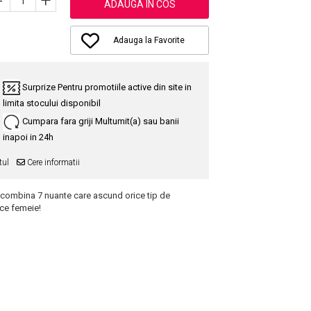
-
+
ADAUGA IN COS
Adauga la Favorite
Surprize
Pentru promotiile active din site in
limita stocului disponibil
Cumpara fara griji
Multumit(a) sau banii
inapoi in 24h
tul
Cere informatii
 combina 7 nuante care ascund orice tip de
ice femeie!