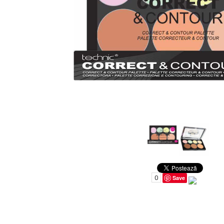
Uleiuri pentru Par
Uleiuri pentru Corp
Uleiuri Unghii / Cuticule
Uleiuri pentru Ten
Uleiuri Esentiale
INGRIJIRE TEN
0
Save