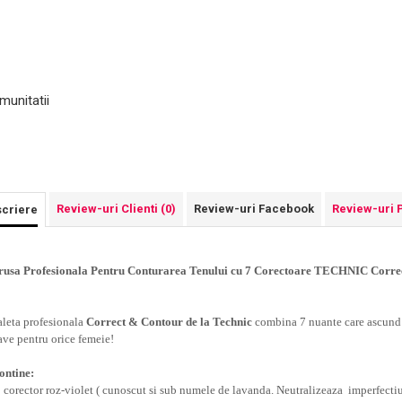
munitatii
Review-uri Clienti
(0)
Review-uri Facebook
Review-uri 
criere
rusa Profesionala Pentru Conturarea Tenului cu 7 Corectoare TECHNIC Corre
aleta profesionala
Correct & Contour de la Technic
combina 7 nuante care ascund o
ave pentru orice femeie!
ontine:
1 corector roz-violet ( cunoscut si sub numele de lavanda. Neutralizeaza imperfectiun