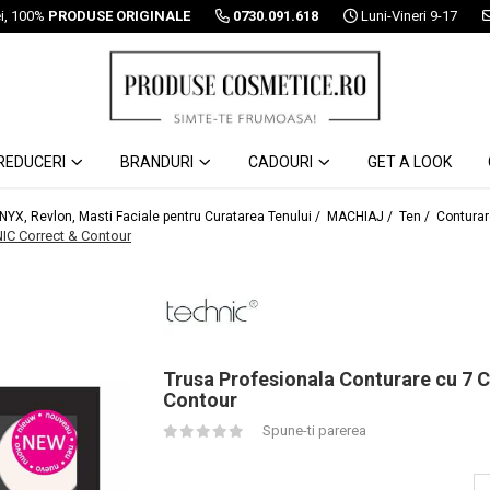
ei, 100%
PRODUSE ORIGINALE
0730.091.618
Luni-Vineri 9-17
REDUCERI
BRANDURI
CADOURI
GET A LOOK
 NYX, Revlon, Masti Faciale pentru Curatarea Tenului /
MACHIAJ /
Ten /
Conturar
IC Correct & Contour
Trusa Profesionala Conturare cu 7
Contour
Spune-ti parerea