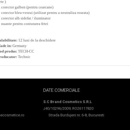
te )
1 corector galben (pentru cearcane)
1 corector bleu-verzui (utilizat pentru a neutraliza roseata)
1 corector alb sidefat / iluminator
3 nuante pentru conturarea fetei
alabilitate:
12 luni de la deschidere
ade in:
Germany
od produs:
TECH-CC
roducator:
Technic
DATE COMERCIALE
S.C Brand Cosmetics S.R.L
J40/10296/2009; RO26117820
cosmetice.ro
Strada Burdujeni nr. 6-8, Bucuresti