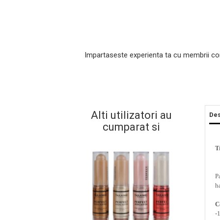
Impartaseste experienta ta cu membrii co
Alti utilizatori au
Des
Masaj Facial si Drenaj Limfatic
cumparat si
Exfolianti si Masti
Gomaj si Exfoliere
T
Masti
Plasturi ochi / nas / frunte
P
Produse Curatare Ten
h
Demachiant si Apa Micelara
C
Gel de Curatare
-