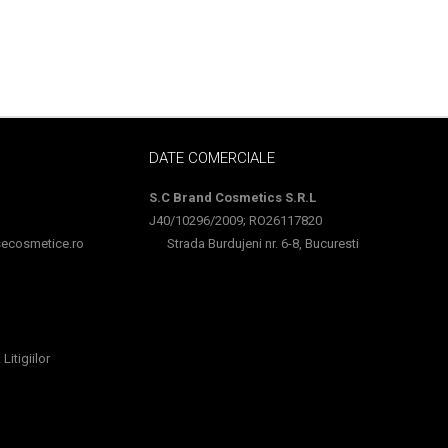
DATE COMERCIALE
S.C Brand Cosmetics S.R.L
J40/10296/2009; RO26117820
cosmetice.ro
Strada Burdujeni nr. 6-8, Bucuresti
Litigiilor