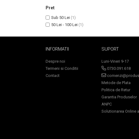
Pret
Sub 50 Lei
(1)
50 Lei - 100 Lei
(1)
INFORMATII
SUPORT
Despre noi
Luni-Vineri 9-17
Termeni si Conditii
0730.091.618
Masaj Facial si Drenaj Limfatic
Contact
comenzi@produse
Metode de Plata
Exfolianti si Masti
Politica de Retur
Gomaj si Exfoliere
Garantia Produselor
Masti
ANPC
Plasturi ochi / nas / frunte
Solutionarea Online a 
Produse Curatare Ten
Demachiant si Apa Micelara
Gel de Curatare