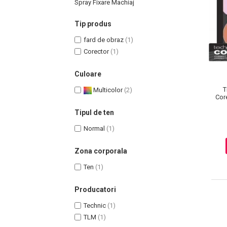
Spray Fixare Machiaj
Tip produs
fard de obraz
(1)
Corector
(1)
Uleiuri pentru Par
Uleiuri pentru Corp
Culoare
Uleiuri Unghii / Cuticule
T
Multicolor
(2)
Uleiuri pentru Ten
Cor
Uleiuri Esentiale
Tipul de ten
INGRIJIRE TEN
Normal
(1)
Zona corporala
Ten
(1)
Producatori
Technic
(1)
TLM
(1)