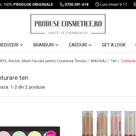
ei, 100%
PRODUSE ORIGINALE
0730.091.618
Luni-Vineri 9-17
REDUCERI
BRANDURI
CADOURI
GET A LOOK
 NYX, Revlon, Masti Faciale pentru Curatarea Tenului /
MACHIAJ /
Ten /
Conturar
turare ten
eaza:
1-
2
din
2
produse