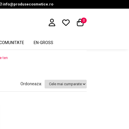
info@produsecosmetice.ro
0
COMUNITATE
EN-GROSS
e ten
Ordoneaza: