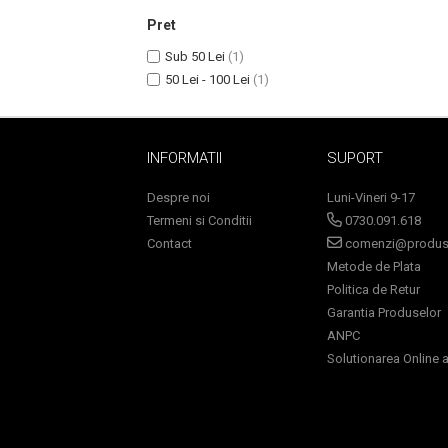
Pret
Sub 50 Lei
(1)
50 Lei - 100 Lei
(1)
INFORMATII
SUPORT
Despre noi
Luni-Vineri 9-17
Termeni si Conditii
0730.091.618
Masaj Facial si Drenaj Limfatic
Contact
comenzi@produse
Metode de Plata
Exfolianti si Masti
Politica de Retur
Gomaj si Exfoliere
Garantia Produselor
Masti
ANPC
Plasturi ochi / nas / frunte
Solutionarea Online a 
Produse Curatare Ten
Demachiant si Apa Micelara
Gel de Curatare