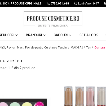
ei, 100%
PRODUSE ORIGINALE
0730.091.618
Luni-Vineri 9-17
REDUCERI
BRANDURI
CADOURI
GET A LOOK
 NYX, Revlon, Masti Faciale pentru Curatarea Tenului /
MACHIAJ /
Ten /
Conturar
turare ten
eaza:
1-
2
din
2
produse