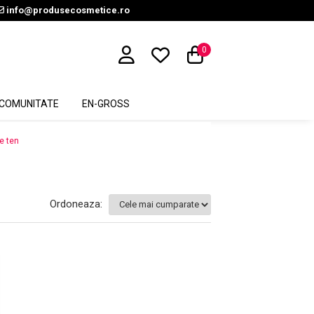
info@produsecosmetice.ro
0
COMUNITATE
EN-GROSS
e ten
Ordoneaza: