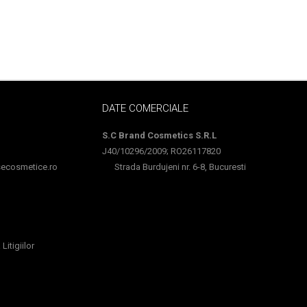
DATE COMERCIALE
S.C Brand Cosmetics S.R.L
J40/10296/2009; RO26117820
cosmetice.ro
Strada Burdujeni nr. 6-8, Bucuresti
Litigiilor