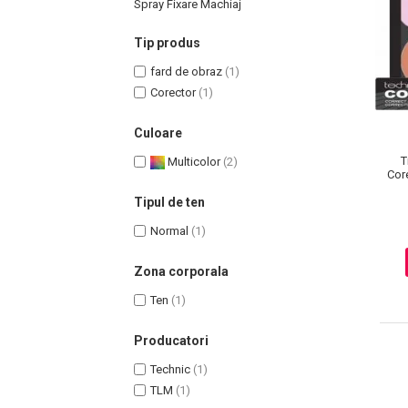
Spray Fixare Machiaj
Tip produs
fard de obraz
(1)
Corector
(1)
Uleiuri pentru Par
Uleiuri pentru Corp
Culoare
Uleiuri Unghii / Cuticule
T
Multicolor
(2)
Uleiuri pentru Ten
Cor
Uleiuri Esentiale
Tipul de ten
INGRIJIRE TEN
Normal
(1)
Zona corporala
Ten
(1)
Producatori
Technic
(1)
TLM
(1)