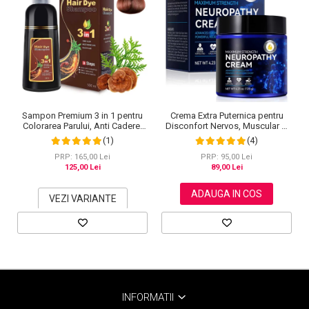
Crema Extra Puternica pentru
Sampon Premium 3 in 1 pentru
Disconfort Nervos, Muscular si
Colorarea Parului, Anti Cadere,
Articular, 120 g
Regenerare cu Ghimbir si
(4)
(1)
Ginseng, 500 ml, #3 Saten inchis
(Dark Brown)
PRP: 95,00 Lei
PRP: 165,00 Lei
89,00 Lei
125,00 Lei
ADAUGA IN COS
VEZI VARIANTE
INFORMATII