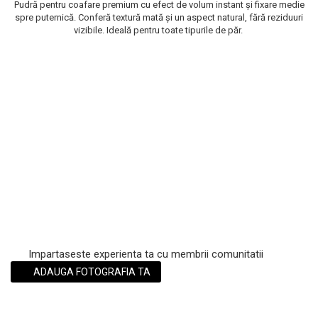
Pudră pentru coafare premium cu efect de volum instant și fixare medie
Scrub / Balsam de buze
spre puternică. Conferă textură mată și un aspect natural, fără reziduuri
vizibile. Ideală pentru toate tipurile de păr.
Netestate pe Animale
Impartaseste experienta ta cu membrii comunitatii
ADAUGA FOTOGRAFIA TA