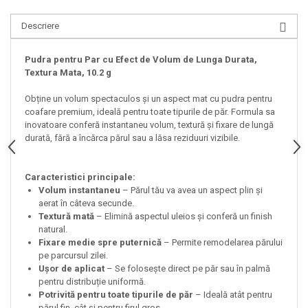
Descriere
Pudra pentru Par cu Efect de Volum de Lunga Durata,
Textura Mata, 10.2 g
Obține un volum spectaculos și un aspect mat cu pudra pentru
coafare premium, ideală pentru toate tipurile de păr. Formula sa
inovatoare conferă instantaneu volum, textură și fixare de lungă
durată, fără a încărca părul sau a lăsa reziduuri vizibile.
Caracteristici principale:
Volum instantaneu
– Părul tău va avea un aspect plin și
aerat în câteva secunde.
Textură mată
– Elimină aspectul uleios și conferă un finish
natural.
Fixare medie spre puternică
– Permite remodelarea părului
pe parcursul zilei.
Ușor de aplicat
– Se folosește direct pe păr sau în palmă
pentru distribuție uniformă.
Potrivită pentru toate tipurile de păr
– Ideală atât pentru
părul fin, cât și pentru firul gros.