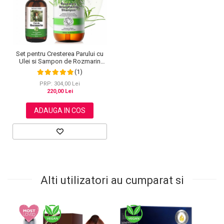
Set pentru Cresterea Parului cu
Ulei si Sampon de Rozmarin
NOVA KISS®, 1 x 60 ml, 1 x 300
(1)
ml
PRP: 304,00 Lei
220,00 Lei
ADAUGA IN COS
Alti utilizatori au cumparat si