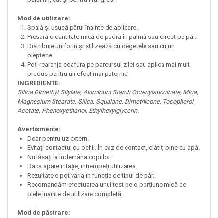
Mod de utilizare:
Spală și usucă părul înainte de aplicare.
Presară o cantitate mică de pudră în palmă sau direct pe păr.
Distribuie uniform și stilizează cu degetele sau cu un
pieptene.
Poți rearanja coafura pe parcursul zilei sau aplica mai mult
produs pentru un efect mai puternic.
INGREDIENTE:
Silica DimethyI Silylate, Aluminum Starch Octenylsuccinate, Mica,
Magnesium Stearate, Silica, Squalane, Dimethicone, Tocopherol
Acetate, Phenoxyethanol, Ethylhexylglycerin.
Avertismente:
Doar pentru uz extern.
Evitați contactul cu ochii. În caz de contact, clătiți bine cu apă.
Nu lăsați la îndemâna copiilor.
Dacă apare iritație, întrerupeți utilizarea.
Rezultatele pot varia în funcție de tipul de păr.
Recomandăm efectuarea unui test pe o porțiune mică de
piele înainte de utilizare completă.
Mod de păstrare: