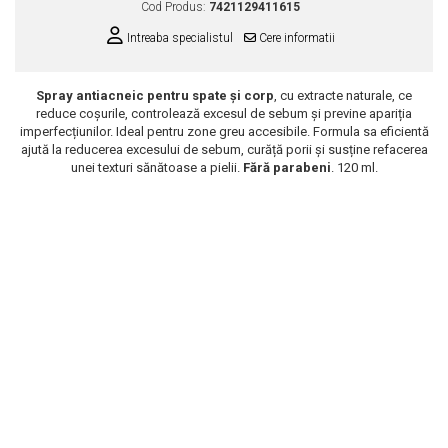
Cod Produs:
7421129411615
Scrub / Balsam de buze
Intreaba specialistul
Cere informatii
Netestate pe Animale
Spray antiacneic pentru spate și corp
, cu extracte naturale, ce
reduce coșurile, controlează excesul de sebum și previne apariția
imperfecțiunilor. Ideal pentru zone greu accesibile. Formula sa eficientă
ajută la reducerea excesului de sebum, curăță porii și susține refacerea
unei texturi sănătoase a pielii.
Fără parabeni
. 120 ml.