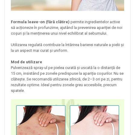
Formula leave-on (fără clătire)
permite ingredientelor active
să acționeze în profunzime, ajutând la prevenirea apariției de noi
coșuri și la menținerea unui nivel echilibrat al sebumului.
Utilizarea regulată contribuie la întărirea barierei naturale a pielii și
la un aspect mai curat și uniform.
Mod de utilizare
Pulverizează spray-ul pe pielea curată și uscată la o distanță de
15 cm, insistând pe zonele predispuse la apariția coșurilor. Nu se
clătește. Se recomandă utilizarea zilnică, de 2–3 ori pe zi, pentru
rezultate optime. Ideal pentru zonele greu accesibile, precum
spatele.