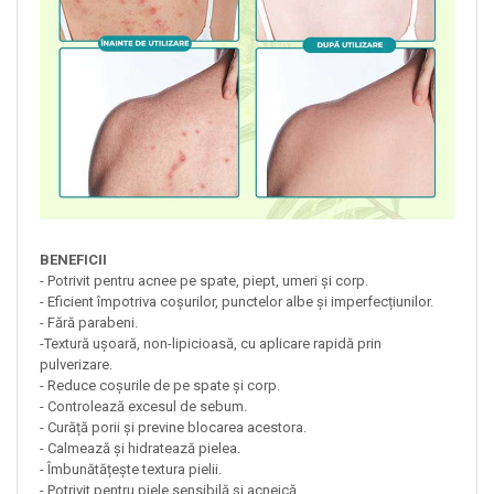
BENEFICII
- Potrivit pentru acnee pe spate, piept, umeri și corp.
- Eficient împotriva coșurilor, punctelor albe și imperfecțiunilor.
- Fără parabeni.
-Textură ușoară, non-lipicioasă, cu aplicare rapidă prin
pulverizare.
- Reduce coșurile de pe spate și corp.
- Controlează excesul de sebum.
- Curăță porii și previne blocarea acestora.
- Calmează și hidratează pielea.
- Îmbunătățește textura pielii.
- Potrivit pentru piele sensibilă și acneică.