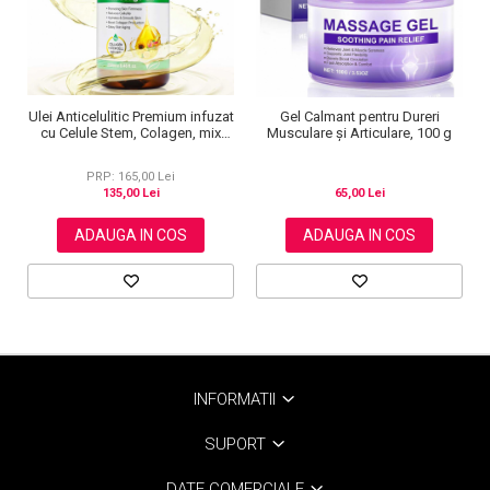
Ulei Anticelulitic Premium infuzat
Gel Calmant pentru Dureri
cu Celule Stem, Colagen, mix
Musculare și Articulare, 100 g
Uleiuri Esentiale, 250 ml
PRP: 165,00 Lei
135,00 Lei
65,00 Lei
ADAUGA IN COS
ADAUGA IN COS
INFORMATII
SUPORT
DATE COMERCIALE