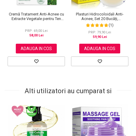
Cremă Tratament Anti-Acnee cu
Plasturi Hidrocoloidali Anti-
Extracte Vegetale pentru Ten
Acnee, Set 20 Bucăți,
Sensibil, Elaimei, 50 g
Transparenți, Ultra-subțiri,
(1)
Formulă Premium
PRP: 69,00 Lei
PRP: 79,90 Lei
58,00 Lei
59,90 Lei
ADAUGA IN COS
ADAUGA IN COS
Alti utilizatori au cumparat si