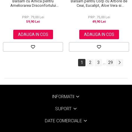
Balsam pentru Corp cu Arbore de
Balsam cu Arnica pentru
Ceai, Eucalipt, Aloe Vera si
Ameliorarea Disconfortului
Rozmarin, 60 g
Muscular, 50g
PRP: 75,00 Lei
PRP: 79,00 Lei
49,90 Lei
59,90 Lei
ADAUGA IN COS
ADAUGA IN COS
1
2
3
29
...
INFORMATII
SUPORT
DATE COMERCIALE