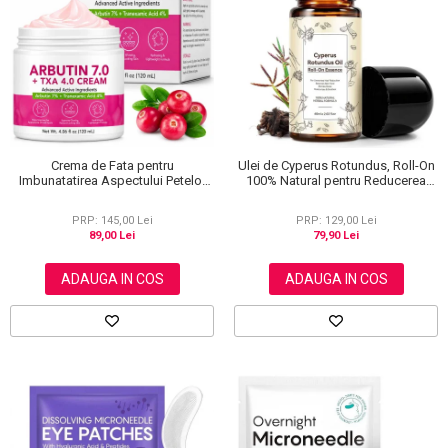
Scrub / Balsam de buze
Netestate pe Animale
Crema de Fata pentru
Ulei de Cyperus Rotundus, Roll-On
Imbunatatirea Aspectului Petelor
100% Natural pentru Reducerea
Pigmentare si Luminozitate, cu
Cresterii Parului Nedorit, 60 ml
Arbutina, 120 ml
PRP: 145,00 Lei
PRP: 129,00 Lei
89,00 Lei
79,90 Lei
ADAUGA IN COS
ADAUGA IN COS