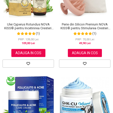
Ulei Cyperus Rotundus NOVA
Perie din Silicon Premium NOVA
KISS® pentru Incetinirea Cresterii
KISS® pentru Stimularea Cresterii
Parului Nedorit, 100% Natural,
Parului, Masajul Scalpului si
(1)
(1)
Premium, 60 ml
Spalarea Parului, cu Saculet
Bumbac
PRP: 139,00 Lei
PRP: 70,00 Lei
109,00 Lei
49,90 Lei
ADAUGA IN COS
ADAUGA IN COS