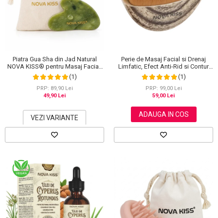
Piatra Gua Sha din Jad Natural
Perie de Masaj Facial si Drenaj
NOVA KISS® pentru Masaj Facial,
Limfatic, Efect Anti-Rid si Contur
Antirid si Drenaj Limfatic, Include
Maxilar, NOVA KISS®
(1)
(1)
Saculet de Bumbac
PRP: 89,90 Lei
PRP: 99,00 Lei
49,90 Lei
59,00 Lei
ADAUGA IN COS
VEZI VARIANTE