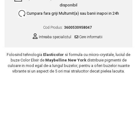
disponibil
Scrub / Balsam de buze
Cumpara fara griji
Multumit(a) sau banii inapoi in 24h
Netestate pe Animale
Cod Produs:
3600530958047
Intreaba specialistul
Cere informatii
Folosind tehnologia
Elasticolor
si formula cu micro-crystale, luciul de
buze Color Elixir de
Maybelline New York
distribuie pigmentii de
culoare in mod egal de-a lungul buzelor, pentru a oferi buzelor nuante
vibrante si un aspect de 5 ori mai stralucitor decat pielea lacuita.