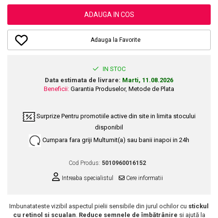
Dupa Plaja
Tus de Ochi
Buze
Volum
Unghii
Antirid
Intensificatoare
ADAUGA IN COS
Rimel
Seturi Rujuri / Glossuri
Ingrijire par
Plasturi Pentru Cicatrici
Contur de Ochi
Pigmenti Machiaj
Fiole
Bureti de Baie
Creme de Noapte
Solutii Ingrijire Gene
Adauga la Favorite
Serum-Elixir
Creme de Zi
Creme Ingrijire Cicatrici
Gene False
Uleiuri
Plasturi Antirid
Exfolianti / Scrub / Plasturi
Gene False
IN STOC
Vopsea de Par
Serum / Elixir
Data estimata de livrare:
Marti, 11.08.2026
Glittere Ochi / Ten si Sclipici
Nuantatoare
Imperfectiuni
Beneficii:
Garantia Produselor
,
Metode de Plata
Sprancene
Vopsele
Iritatii
Creion Sprancene
Styling
Surprize
Pentru promotiile active din site in limita stocului
Matifiant si Purifiant
Fard si Pudra de Sprancene
disponibil
Fixativ
Matifiere
Gel Sprancene
Gel si Ceara
Cumpara fara griji
Multumit(a) sau banii inapoi in 24h
Spray Fixare Machiaj
Mascara pentru Sprancene
Spuma
Roseata
Vopsea Sprancene
Cod Produs:
5010960016152
Perii de Par si Piepteni
Pete
Buze
Intreaba specialistul
Cere informatii
Creion Contur
Ingrijire Gene
Lipgloss / Luciu buze
Imbunatateste vizibil aspectul pielii sensibile din jurul ochilor cu
stickul
cu retinol si scualan
.
Reduce semnele de îmbătrânire
si ajută la
Ruj