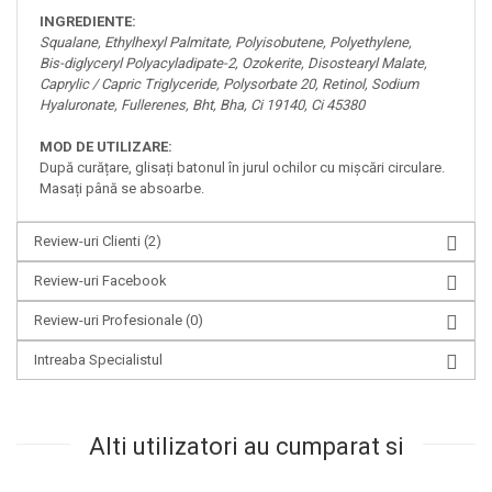
INGREDIENTE:
Squalane, Ethylhexyl Palmitate, Polyisobutene, Polyethylene,
Bis-diglyceryl Polyacyladipate-2, Ozokerite, Disostearyl Malate,
Caprylic / Capric Triglyceride, Polysorbate 20, Retinol, Sodium
Hyaluronate, Fullerenes, Bht, Bha, Ci 19140, Ci 45380
MOD DE UTILIZARE:
După curățare, glisați batonul în jurul ochilor cu mișcări circulare.
Masați până se absoarbe.
Review-uri Clienti
(2)
Review-uri Facebook
Review-uri Profesionale
(0)
Intreaba Specialistul
Alti utilizatori au cumparat si