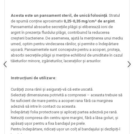
Acesta este un pansament steril, de unică folosință
. Stratul
de spumă conține aproximativ
0,25-0,35 mg/cm² de argint
.
Pansamentul absoarbe secrețiile plăgii și eliberează ioni de
argint în prezența fluidului plăgii, contribuind la reducerea
creșterii bacteriene. De asemenea, ajută la menținerea unui mediu
umed, optim pentru vindecarea rănilor, și permite o îndepărtare
ușoară. Pansamentele sunt concepute pentru a acoperi, proteja,
absorbi secrețiile plăgii și menține echilibrul de umiditate în cazul
tăieturilor minore, zgârieturilor, lacerațiilor și arsurilor.
Instrucțiuni de utilizare:
Curățați zona rănii și asigurați-vă că este uscată.
Selectați dimensiunea potrivită a compresei – aceasta trebuie să
fie suficient de mare pentru a acoperi rana fără ca marginea
adezivă să intre în contact cu aceasta.
Îndepărtați folia protectoare și aplicați partea adezivă pe rană.
Neteziți compresa din centru spre margini, fără a lăsa goluri, și
apăsați ușor pentru a fixa bandajul pe piele.
Pentru îndepărtare, ridicați ușor un colț al bandajului și dezlipiți-l