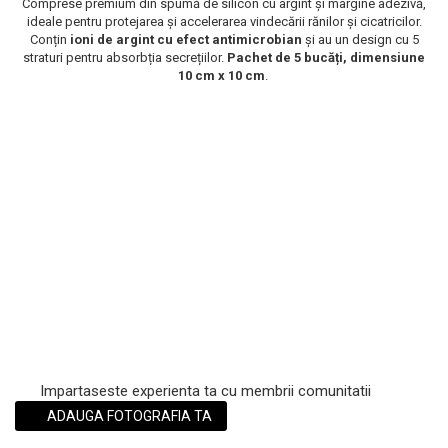
Comprese premium din spumă de silicon cu argint și margine adezivă,
ideale pentru protejarea și accelerarea vindecării rănilor și cicatricilor.
Scrub / Balsam de buze
Conțin
ioni de argint cu efect antimicrobian
și au un design cu 5
Netestate pe Animale
straturi pentru absorbția secrețiilor.
Pachet de 5 bucăți, dimensiune
10 cm x 10 cm
.
Impartaseste experienta ta cu membrii comunitatii
ADAUGA FOTOGRAFIA TA