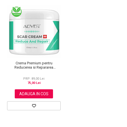
Crema Premium pentru
Reducerea si Repararea
cicatricilor, Activeaza
regenerarea celulara, Aliver, 50
PRP: 89,00 Lei
ml
75,00 Lei
ADAUGA IN COS