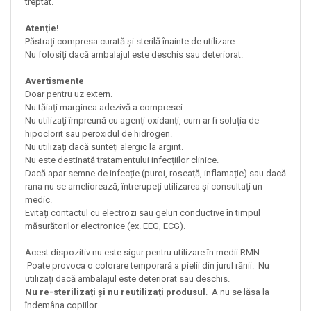
treptat.
Atenție!
Păstrați compresa curată și sterilă înainte de utilizare.
Nu folosiți dacă ambalajul este deschis sau deteriorat.
Avertismente
Doar pentru uz extern.
Nu tăiați marginea adezivă a compresei.
Nu utilizați împreună cu agenți oxidanți, cum ar fi soluția de
hipoclorit sau peroxidul de hidrogen.
Nu utilizați dacă sunteți alergic la argint.
Nu este destinată tratamentului infecțiilor clinice.
Dacă apar semne de infecție (puroi, roșeață, inflamație) sau dacă
rana nu se ameliorează, întrerupeți utilizarea și consultați un
medic.
Evitați contactul cu electrozi sau geluri conductive în timpul
măsurătorilor electronice (ex. EEG, ECG).
Acest dispozitiv nu este sigur pentru utilizare în medii RMN.
Poate provoca o colorare temporară a pielii din jurul rănii. Nu
utilizați dacă ambalajul este deteriorat sau deschis.
Nu re-sterilizați și nu reutilizați produsul
. A nu se lăsa la
îndemâna copiilor.