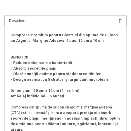
Descriere
Comprese Premium pentru Cicatrici din Spuma de Silicon
cu Argint si Margine Adeziva, 5 buc, 10 cm x 10 cm
BENEFICII:
- Reduce colonizarea bacteriană.
- Absorb secrețiile plăgii.
- Oferă condiții optime pentru vindecarea rănilor.
- Design avansat cu 5 straturi și argint antimicrobian
Dimensiuni: 10 cm x 10 cm (4 in x 4 in)
Ambalaj individual – 5 bucăți
Compresa din spumă de silicon cu argint și margine adezivă
(OTC) este concepută pentru
a acoperi, proteja și absorbi
secrețiile plăgii, menținând în același timp echilibrul optim
de umiditate pentru tăieturi minore, zgârieturi, lacerații și
arsuri
.