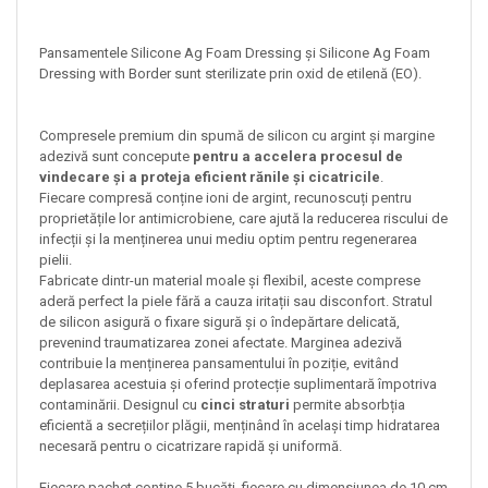
Pansamentele Silicone Ag Foam Dressing și Silicone Ag Foam
Dressing with Border sunt sterilizate prin oxid de etilenă (EO).
Compresele premium din spumă de silicon cu argint și margine
adezivă sunt concepute
pentru a accelera procesul de
vindecare și a proteja eficient rănile și cicatricile
.
Fiecare compresă conține ioni de argint, recunoscuți pentru
proprietățile lor antimicrobiene, care ajută la reducerea riscului de
infecții și la menținerea unui mediu optim pentru regenerarea
pielii.
Fabricate dintr-un material moale și flexibil, aceste comprese
aderă perfect la piele fără a cauza iritații sau disconfort. Stratul
de silicon asigură o fixare sigură și o îndepărtare delicată,
prevenind traumatizarea zonei afectate. Marginea adezivă
contribuie la menținerea pansamentului în poziție, evitând
deplasarea acestuia și oferind protecție suplimentară împotriva
contaminării. Designul cu
cinci straturi
permite absorbția
eficientă a secrețiilor plăgii, menținând în același timp hidratarea
necesară pentru o cicatrizare rapidă și uniformă.
Fiecare pachet conține 5 bucăți, fiecare cu dimensiunea de 10 cm