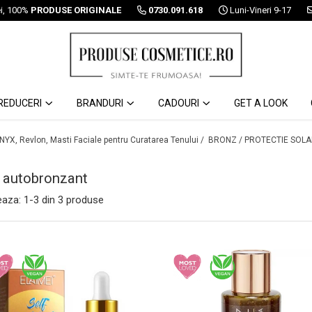
ei, 100%
PRODUSE ORIGINALE
0730.091.618
Luni-Vineri 9-17
REDUCERI
BRANDURI
CADOURI
GET A LOOK
 NYX, Revlon, Masti Faciale pentru Curatarea Tenului /
BRONZ / PROTECTIE SOLA
 autobronzant
eaza:
1-
3
din
3
produse