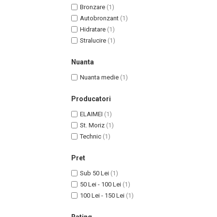
Bronzare
(1)
Autobronzant
(1)
Hidratare
(1)
Stralucire
(1)
Nuanta
Nuanta medie
(1)
Producatori
ELAIMEI
(1)
Masaj Facial si Drenaj Limfatic
St. Moriz
(1)
Exfolianti si Masti
Technic
(1)
Gomaj si Exfoliere
Masti
Pret
Plasturi ochi / nas / frunte
Sub 50 Lei
(1)
Produse Curatare Ten
50 Lei - 100 Lei
(1)
Demachiant si Apa Micelara
100 Lei - 150 Lei
(1)
Gel de Curatare
Rating