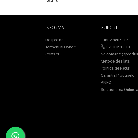
Lotiune Tonica
Hidratare
Contur de Ochi
Creme de Noapte
INFORMATII
SUPORT
Creme de Zi
Despre noi
Luni-Vineri 9-17
Serum / Elixir
Termeni si Conditii
0730.091.618
Antirid
Contact
comenzi@produse
Contur de Ochi
Metode de Plata
Creme de Noapte
Politica de Retur
Creme de Zi
Garantia Produselor
Plasturi Antirid
ANPC
Solutionarea Online a 
Serum / Elixir
Imperfectiuni
Iritatii
Matifiant si Purifiant
Matifiere
Spray Fixare Machiaj
Roseata