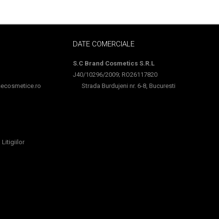
DATE COMERCIALE
S.C Brand Cosmetics S.R.L
J40/10296/2009; RO26117820
cosmetice.ro
Strada Burdujeni nr. 6-8, Bucuresti
Litigiilor