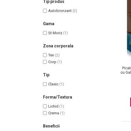
Tip produs
Autobronzant
(2)
Gama
Uleiuri pentru Par
St Moriz
(1)
Uleiuri pentru Corp
Zona corporala
Uleiuri Unghii / Cuticule
Uleiuri pentru Ten
Ten
(2)
Corp
(1)
Uleiuri Esentiale
Picat
INGRIJIRE TEN
cu Gal
Tip
Clasic
(1)
Forma/Textura
Lichid
(1)
Crema
(1)
Beneficii