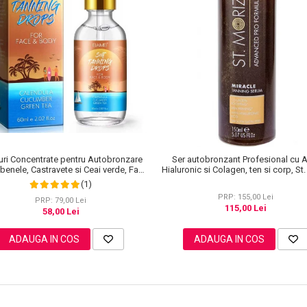
uri Concentrate pentru Autobronzare
Ser autobronzant Profesional cu 
benele, Castravete si Ceai verde, Fata
Hialuronic si Colagen, ten si corp, St
si Corp, Elaimei, 60 ml
Advanced PRO Miracle Tanning, 15
(1)
PRP: 155,00 Lei
PRP: 79,00 Lei
115,00 Lei
58,00 Lei
ADAUGA IN COS
ADAUGA IN COS