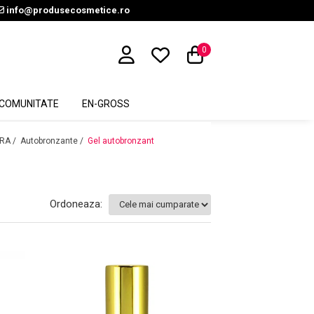
info@produsecosmetice.ro
0
COMUNITATE
EN-GROSS
RA /
Autobronzante /
Gel autobronzant
Ordoneaza: