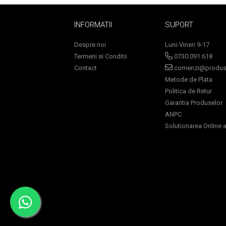
INFORMATII
SUPORT
Despre noi
Luni-Vineri 9-17
Termeni si Conditii
0730.091.618
Contact
comenzi@produse
Metode de Plata
Politica de Retur
Garantia Produselor
ANPC
Masaj Facial si Drenaj Limfatic
Solutionarea Online a 
Exfolianti si Masti
Gomaj si Exfoliere
Masti
Plasturi ochi / nas / frunte
Produse Curatare Ten
Demachiant si Apa Micelara
Gel de Curatare