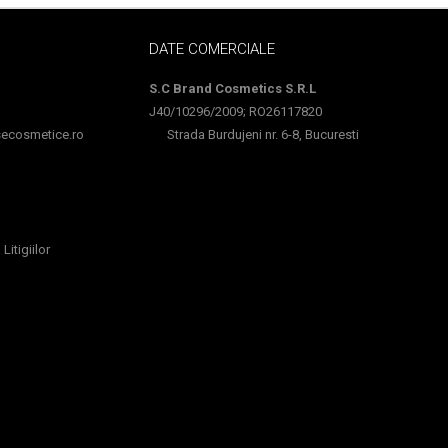
DATE COMERCIALE
S.C Brand Cosmetics S.R.L
J40/10296/2009; RO26117820
cosmetice.ro
Strada Burdujeni nr. 6-8, Bucuresti
Litigiilor