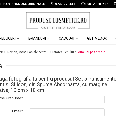
ei, 100%
PRODUSE ORIGINALE
0730.091.618
Luni-Vineri 9-17
REDUCERI
BRANDURI
CADOURI
GET A LOOK
 NYX, Revlon, Masti Faciale pentru Curatarea Tenului /
Formular poze reale
A
uga fotografia ta pentru produsul Set 5 Pansament
nt si Silicon, din Spuma Absorbanta, cu margine
ziva, 10 cm x 10 cm
me Prenume*
Email*