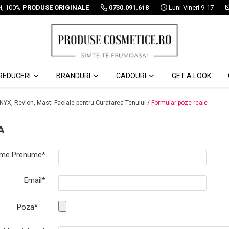
ei, 100%
PRODUSE ORIGINALE
0730.091.618
Luni-Vineri 9-17
REDUCERI
BRANDURI
CADOURI
GET A LOOK
 NYX, Revlon, Masti Faciale pentru Curatarea Tenului /
Formular poze reale
A
me Prenume*
Email*
Poza*