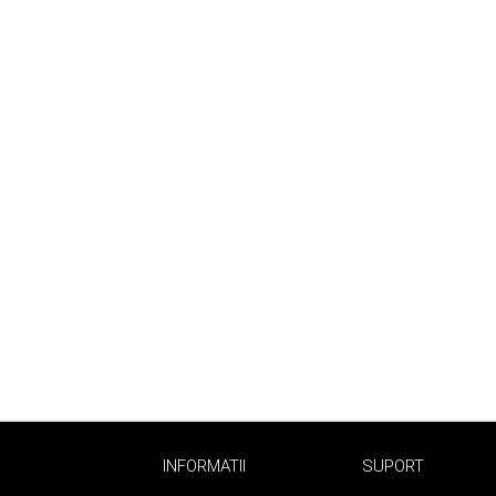
Uleiuri pentru Par
Uleiuri pentru Corp
Uleiuri Unghii / Cuticule
Uleiuri pentru Ten
Uleiuri Esentiale
INGRIJIRE TEN
INFORMATII
SUPORT