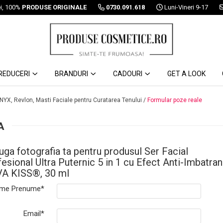
ei, 100%
PRODUSE ORIGINALE
0730.091.618
Luni-Vineri 9-17
REDUCERI
BRANDURI
CADOURI
GET A LOOK
 NYX, Revlon, Masti Faciale pentru Curatarea Tenului /
Formular poze reale
A
ga fotografia ta pentru produsul Ser Facial
esional Ultra Puternic 5 in 1 cu Efect Anti-Imbatran
A KISS®, 30 ml
me Prenume*
Email*