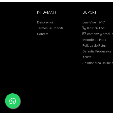
INFORMATII
SUPORT
Despre noi
Luni-Vineri 9-17
Termeni si Conditii
0730.091.618
Contact
comenzi@produse
Metode de Plata
Politica de Retur
Garantia Produselor
ANPC
Masaj Facial si Drenaj Limfatic
Solutionarea Online a 
Exfolianti si Masti
Gomaj si Exfoliere
Masti
Plasturi ochi / nas / frunte
Produse Curatare Ten
Demachiant si Apa Micelara
Gel de Curatare