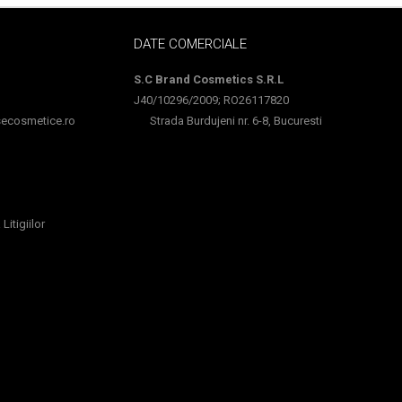
DATE COMERCIALE
S.C Brand Cosmetics S.R.L
J40/10296/2009; RO26117820
cosmetice.ro
Strada Burdujeni nr. 6-8, Bucuresti
Litigiilor