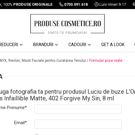
ei, 100%
PRODUSE ORIGINALE
0730.091.618
Luni-Vineri 9-17
REDUCERI
BRANDURI
CADOURI
GET A LOOK
 NYX, Revlon, Masti Faciale pentru Curatarea Tenului /
Formular poze reale
A
ga fotografia ta pentru produsul Luciu de buze L'O
s Infaillible Matte, 402 Forgive My Sin, 8 ml
me Prenume*
Email*