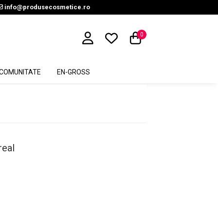
info@produsecosmetice.ro
0
COMUNITATE
EN-GROSS
real