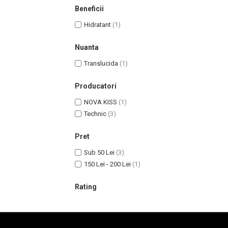
Gel de Curatare
Beneficii
Lotiune Tonica
Hidratant
(1)
Hidratare
Contur de Ochi
Nuanta
Creme de Noapte
Translucida
(1)
Creme de Zi
Serum / Elixir
Producatori
Antirid
NOVA KISS
(1)
Contur de Ochi
Technic
(3)
Creme de Noapte
Pret
Creme de Zi
Sub 50 Lei
(3)
Plasturi Antirid
150 Lei - 200 Lei
(1)
Serum / Elixir
Imperfectiuni
Rating
Iritatii
Matifiant si Purifiant
Matifiere