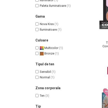
Iluminator
(1)
Paleta iluminatoare
(1)
Gama
Nova Kiss
(1)
Uleiuri pentru Par
Iluminatoare
(1)
Uleiuri pentru Corp
Culoare
Uleiuri Unghii / Cuticule
T
Cor
Uleiuri pentru Ten
Multicolor
(1)
Bronze
(1)
Uleiuri Esentiale
INGRIJIRE TEN
Tipul de ten
Sensibil
(1)
Normal
(1)
Zona corporala
Ten
(3)
Tip