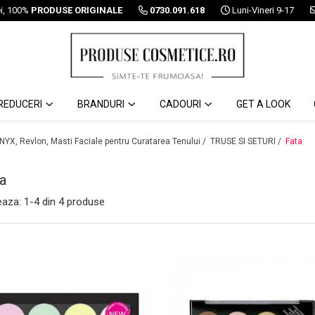
ei, 100%
PRODUSE ORIGINALE
0730.091.618
Luni-Vineri 9-17
REDUCERI
BRANDURI
CADOURI
GET A LOOK
 NYX, Revlon, Masti Faciale pentru Curatarea Tenului /
TRUSE SI SETURI /
Fata
a
eaza:
1-
4
din
4
produse