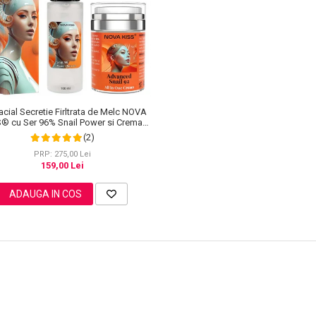
acial Secretie Firltrata de Melc NOVA
S® cu Ser 96% Snail Power si Crema
Advanced Snail 92 All in One
(2)
PRP: 275,00 Lei
159,00 Lei
ADAUGA IN COS