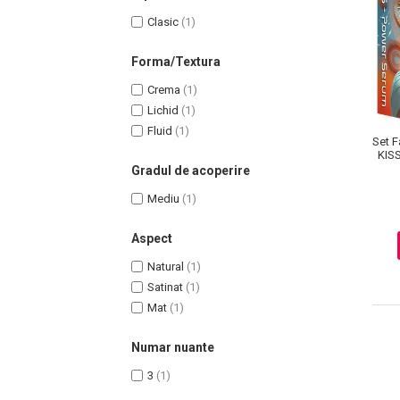
Clasic
(1)
Forma/Textura
Crema
(1)
Lichid
(1)
Fluid
(1)
Set F
KIS
Gradul de acoperire
Mediu
(1)
Masaj Facial si Drenaj Limfatic
Aspect
Exfolianti si Masti
Natural
(1)
Gomaj si Exfoliere
Satinat
(1)
Masti
Mat
(1)
Plasturi ochi / nas / frunte
Numar nuante
Produse Curatare Ten
3
(1)
Demachiant si Apa Micelara