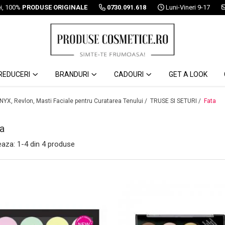
ei, 100%
PRODUSE ORIGINALE
0730.091.618
Luni-Vineri 9-17
REDUCERI
BRANDURI
CADOURI
GET A LOOK
 NYX, Revlon, Masti Faciale pentru Curatarea Tenului /
TRUSE SI SETURI /
Fata
a
eaza:
1-
4
din
4
produse