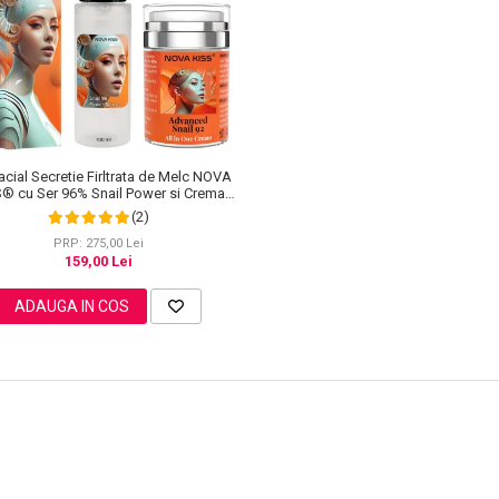
acial Secretie Firltrata de Melc NOVA
S® cu Ser 96% Snail Power si Crema
Advanced Snail 92 All in One
(2)
PRP: 275,00 Lei
159,00 Lei
ADAUGA IN COS