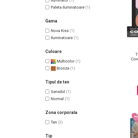
Iluminator
(1)
Paleta iluminatoare
(1)
Gama
Nova Kiss
(1)
Uleiuri pentru Par
Iluminatoare
(1)
Uleiuri pentru Corp
Uleiuri Unghii / Cuticule
Culoare
T
Uleiuri pentru Ten
Cor
Multicolor
(1)
Uleiuri Esentiale
Bronze
(1)
INGRIJIRE TEN
Tipul de ten
Sensibil
(1)
Normal
(1)
Zona corporala
Ten
(3)
Tip