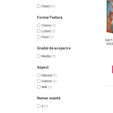
Clasic
(1)
Forma/Textura
Crema
(1)
Lichid
(1)
Fluid
(1)
Set F
KIS
Gradul de acoperire
Mediu
(1)
Masaj Facial si Drenaj Limfatic
Aspect
Exfolianti si Masti
Gomaj si Exfoliere
Natural
(1)
Satinat
(1)
Masti
Mat
(1)
Plasturi ochi / nas / frunte
Produse Curatare Ten
Numar nuante
Demachiant si Apa Micelara
3
(1)
Gel de Curatare