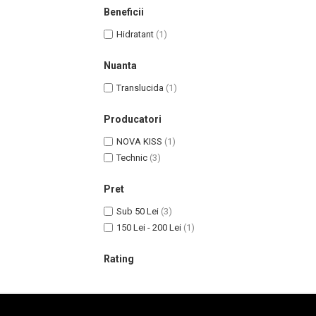
Lotiune Tonica
Beneficii
Hidratare
Hidratant
(1)
Contur de Ochi
Creme de Noapte
Nuanta
Creme de Zi
Translucida
(1)
Serum / Elixir
Antirid
Producatori
Contur de Ochi
NOVA KISS
(1)
Creme de Noapte
Technic
(3)
Creme de Zi
Plasturi Antirid
Pret
Serum / Elixir
Sub 50 Lei
(3)
Imperfectiuni
150 Lei - 200 Lei
(1)
Iritatii
Rating
Matifiant si Purifiant
Matifiere
Spray Fixare Machiaj
Roseata