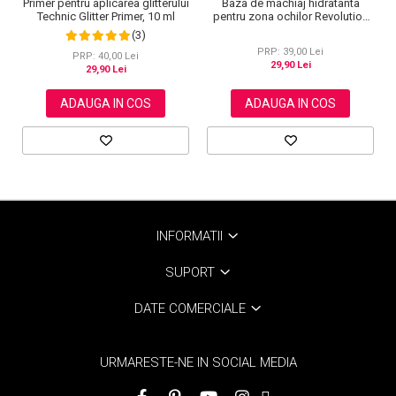
Primer pentru aplicarea glitterului
Baza de machiaj hidratanta
Technic Glitter Primer, 10 ml
pentru zona ochilor Revolution
Pro Undereye Primer Hydrate, 10
(3)
ml
PRP: 39,00 Lei
PRP: 40,00 Lei
29,90 Lei
29,90 Lei
ADAUGA IN COS
ADAUGA IN COS
INFORMATII
SUPORT
DATE COMERCIALE
URMARESTE-NE IN SOCIAL MEDIA