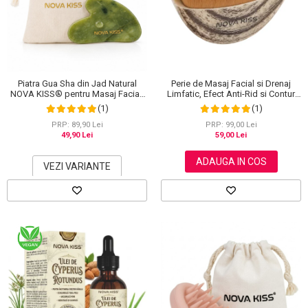
Piatra Gua Sha din Jad Natural
Perie de Masaj Facial si Drenaj
NOVA KISS® pentru Masaj Facial,
Limfatic, Efect Anti-Rid si Contur
Antirid si Drenaj Limfatic, Include
Maxilar, NOVA KISS®
(1)
(1)
Saculet de Bumbac
PRP: 89,90 Lei
PRP: 99,00 Lei
49,90 Lei
59,00 Lei
ADAUGA IN COS
VEZI VARIANTE