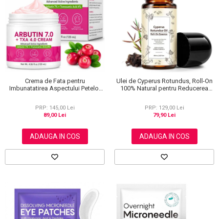
Scrub / Balsam de buze
Netestate pe Animale
Crema de Fata pentru
Ulei de Cyperus Rotundus, Roll-On
Imbunatatirea Aspectului Petelor
100% Natural pentru Reducerea
Pigmentare si Luminozitate, cu
Cresterii Parului Nedorit, 60 ml
Arbutina, 120 ml
PRP: 145,00 Lei
PRP: 129,00 Lei
89,00 Lei
79,90 Lei
ADAUGA IN COS
ADAUGA IN COS