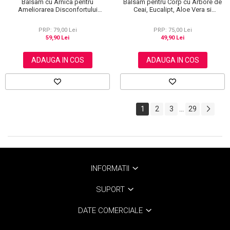
Balsam pentru Corp cu Arbore de
Balsam cu Arnica pentru
Ceai, Eucalipt, Aloe Vera si
Ameliorarea Disconfortului
Rozmarin, 60 g
Muscular, 50g
PRP: 75,00 Lei
PRP: 79,00 Lei
49,90 Lei
59,90 Lei
ADAUGA IN COS
ADAUGA IN COS
1
2
3
29
...
INFORMATII
SUPORT
DATE COMERCIALE