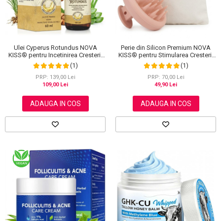
Ulei Cyperus Rotundus NOVA
Perie din Silicon Premium NOVA
KISS® pentru Incetinirea Cresterii
KISS® pentru Stimularea Cresterii
Parului Nedorit, 100% Natural,
Parului, Masajul Scalpului si
(1)
(1)
Premium, 60 ml
Spalarea Parului, cu Saculet
Bumbac
PRP: 139,00 Lei
PRP: 70,00 Lei
109,00 Lei
49,90 Lei
ADAUGA IN COS
ADAUGA IN COS