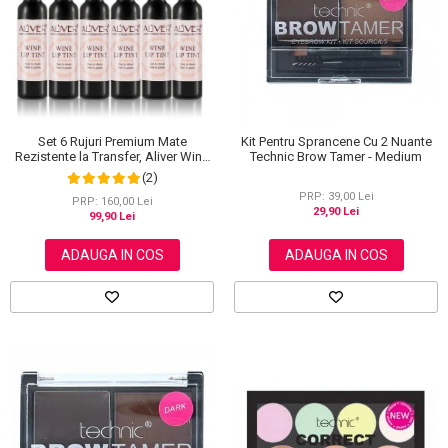
Scrub / Balsam de buze
Netestate pe Animale
Set 6 Rujuri Premium Mate
Kit Pentru Sprancene Cu 2 Nuante
Rezistente la Transfer, Aliver Wine
Technic Brow Tamer - Medium
Lip Tint Waterproof, 7 g X 6 buc
(2)
PRP: 39,00 Lei
PRP: 160,00 Lei
29,90 Lei
99,90 Lei
ADAUGA IN COS
ADAUGA IN COS