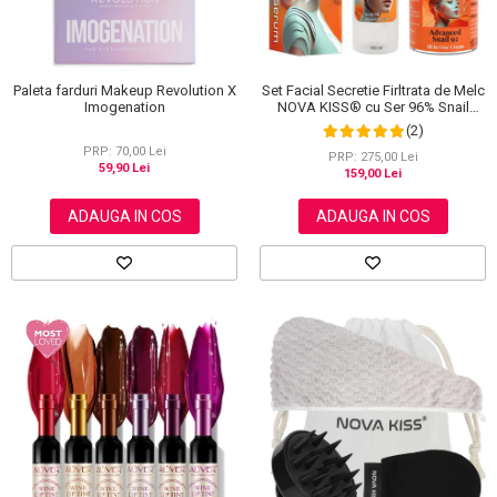
Set Facial Secretie Firltrata de Melc
Paleta farduri Makeup Revolution X
NOVA KISS® cu Ser 96% Snail
Imogenation
Power si Crema Advanced Snail 92
(2)
All in One
PRP: 70,00 Lei
PRP: 275,00 Lei
59,90 Lei
159,00 Lei
ADAUGA IN COS
ADAUGA IN COS