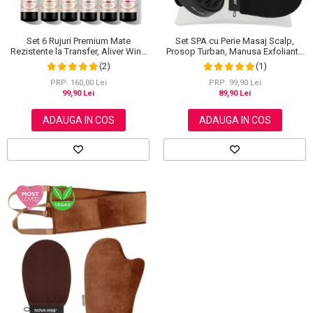
Set SPA cu Perie Masaj Scalp,
Set 6 Rujuri Premium Mate
Prosop Turban, Manusa Exfolianta
Rezistente la Transfer, Aliver Wine
si Saculet din Bumbac, NOVA
Lip Tint Waterproof, 7 g X 6 buc
(1)
(2)
KISS®
PRP: 99,90 Lei
PRP: 160,00 Lei
89,90 Lei
99,90 Lei
ADAUGA IN COS
ADAUGA IN COS