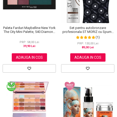
Paleta Farduri Maybelline New York
Set pentru autobronzare
The City Mini Palette, 540 Diamond
profesionala ST MORIZ cu Spuma
District, 6 g
Dark Fast Drying si Manusa Velvet
(1)
Tanning Mitt
PRP: 58,00 Lei
PRP: 130,00 Lei
39,90 Lei
89,00 Lei
ADAUGA IN COS
ADAUGA IN COS