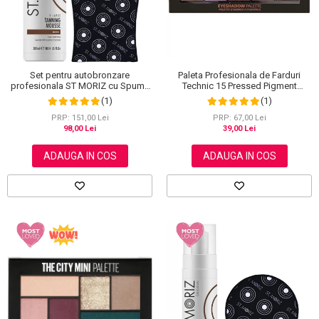
Paleta Profesionala de Farduri
Set pentru autobronzare
Technic 15 Pressed Pigment
profesionala ST MORIZ cu Spuma
Palette, Peanut Butter & Jelly, 15
Dark XL si Manusa
(1)
(1)
Culori, 30 g
PRP: 67,00 Lei
PRP: 151,00 Lei
39,00 Lei
98,00 Lei
ADAUGA IN COS
ADAUGA IN COS