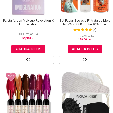
Set Facial Secretie Firltrata de Melc
Paleta farduri Makeup Revolution X
NOVA KISS® cu Ser 96% Snail
Imogenation
Power si Crema Advanced Snail 92
(2)
All in One
PRP: 70,00 Lei
PRP: 275,00 Lei
59,90 Lei
159,00 Lei
ADAUGA IN COS
ADAUGA IN COS