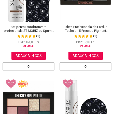
Paleta Profesionala de Farduri
Set pentru autobronzare
Technic 15 Pressed Pigment
profesionala ST MORIZ cu Spuma
Palette, Peanut Butter & Jelly, 15
Dark XL si Manusa
(1)
(1)
Culori, 30 g
PRP: 67,00 Lei
PRP: 151,00 Lei
39,00 Lei
98,00 Lei
ADAUGA IN COS
ADAUGA IN COS