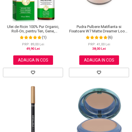
Ulei de Ricin 100% Pur Organic,
Pudra Pulbere Matifianta si
Roll-On, pentru Ten, Gene,
Fixatoare W7 Matte Dreamer Loose
Sprancene, Unghii, 30 ml
Powder - Classy Cameo, 20g
(1)
(6)
PRP: 89,00 Lei
PRP: 41,00 Lei
49,90 Lei
38,00 Lei
ADAUGA IN COS
ADAUGA IN COS