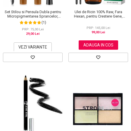
Set Stilou si Pensula Dubla pentru
Ulei de Ricin 100% Raw, Fara
Micropigmentarea Sprancelor,
Hexan, pentru Crestere Gene,
Efect Natural de Microblading,
Sprancene si Par, NOVA KISS® 60
(1)
Aspect de Sprancene Pline
ml
PRP: 145,00 Lei
PRP: 75,00 Lei
99,00 Lei
29,00 Lei
ADAUGA IN COS
VEZI VARIANTE