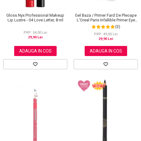
Gloss Nyx Professional Makeup
Gel Baza / Primer Fard De Pleoape
Lip Lustre - 04 Love Letter, 8 ml
L'Oreal Paris Infallible Primer Eye
Shadow Base 100, 3 ml
(3)
PRP: 54,00 Lei
PRP: 49,00 Lei
29,90 Lei
29,90 Lei
ADAUGA IN COS
ADAUGA IN COS