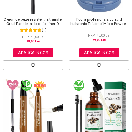
Creion de buze rezistent la transfer
Pudra profesionala cu acid
L'Oreal Paris Infallible Lip Liner, 001
hialuronic Tailaimei Micro Powder,
Highlight On Point
102
(1)
PRP: 45,00 Lei
PRP: 40,00 Lei
29,00 Lei
28,00 Lei
ADAUGA IN COS
ADAUGA IN COS