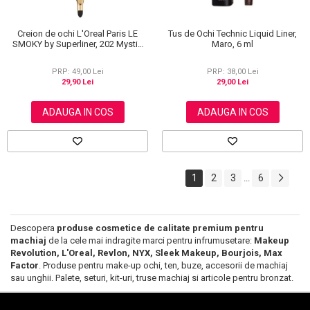
Creion de ochi L'Oreal Paris LE
Tus de Ochi Technic Liquid Liner,
SMOKY by Superliner, 202 Mystic
Maro, 6 ml
Grey
PRP: 49,00 Lei
PRP: 38,00 Lei
29,90 Lei
29,00 Lei
ADAUGA IN COS
ADAUGA IN COS
1
2
3
6
...
Descopera
produse cosmetice de calitate premium pentru
machiaj
de la cele mai indragite marci pentru infrumusetare:
Makeup
Revolution, L'Oreal, Revlon, NYX, Sleek Makeup, Bourjois, Max
Factor
. Produse pentru make-up ochi, ten, buze, accesorii de machiaj
sau unghii. Palete, seturi, kit-uri, truse machiaj si articole pentru bronzat.