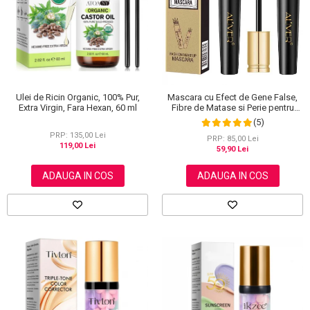
Ulei de Ricin Organic, 100% Pur,
Mascara cu Efect de Gene False,
Extra Virgin, Fara Hexan, 60 ml
Fibre de Matase si Perie pentru
Curbare, Aliver 4D Extra Volume,
(5)
Waterproof, Negru,10 g
PRP: 135,00 Lei
PRP: 85,00 Lei
119,00 Lei
59,90 Lei
ADAUGA IN COS
ADAUGA IN COS