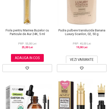
Scrub / Balsam de buze
Netestate pe Animale
Fiola pentru Marirea Buzelor cu
Pudra pulbere translucida Banana
Particule de Aur 24K, 5 ml
Luxury Scanlon, 02, 50 g
PRP: 55,00 Lei
PRP: 45,00 Lei
25,00 Lei
19,00 Lei
ADAUGA IN COS
VEZI VARIANTE