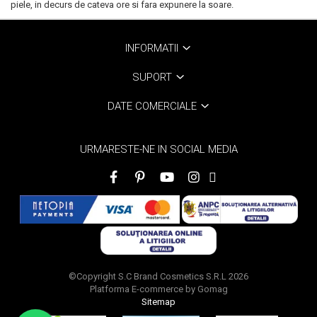
piele, in decurs de cateva ore si fara expunere la soare.
Scrub / Balsam de buze
Netestate pe Animale
INFORMATII
SUPORT
DATE COMERCIALE
URMARESTE-NE IN SOCIAL MEDIA
©Copyright S.C Brand Cosmetics S.R.L 2026
Platforma E-commerce by Gomag
Sitemap