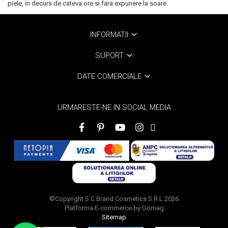
piele, in decurs de cateva ore si fara expunere la soare.
Scrub / Balsam de buze
Netestate pe Animale
INFORMATII
SUPORT
DATE COMERCIALE
URMARESTE-NE IN SOCIAL MEDIA
©Copyright S.C Brand Cosmetics S.R.L 2026
Platforma E-commerce by Gomag
Sitemap