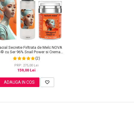
acial Secretie Firltrata de Melc NOVA
S® cu Ser 96% Snail Power si Crema
Advanced Snail 92 All in One
(2)
PRP: 275,00 Lei
159,00 Lei
ADAUGA IN COS