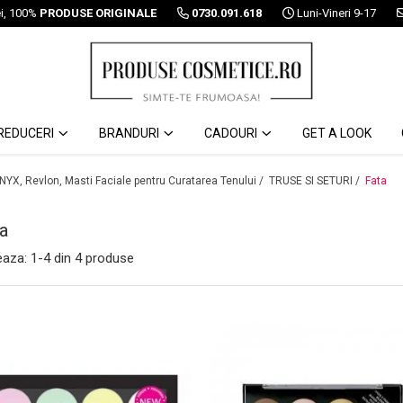
ei, 100%
PRODUSE ORIGINALE
0730.091.618
Luni-Vineri 9-17
REDUCERI
BRANDURI
CADOURI
GET A LOOK
 NYX, Revlon, Masti Faciale pentru Curatarea Tenului /
TRUSE SI SETURI /
Fata
a
eaza:
1-
4
din
4
produse