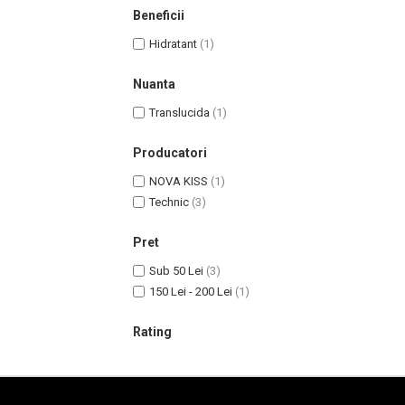
Lotiune Tonica
Beneficii
Hidratare
Hidratant
(1)
Contur de Ochi
Creme de Noapte
Nuanta
Creme de Zi
Translucida
(1)
Serum / Elixir
Antirid
Producatori
Contur de Ochi
NOVA KISS
(1)
Creme de Noapte
Technic
(3)
Creme de Zi
Plasturi Antirid
Pret
Serum / Elixir
Sub 50 Lei
(3)
Imperfectiuni
150 Lei - 200 Lei
(1)
Iritatii
Rating
Matifiant si Purifiant
Matifiere
Spray Fixare Machiaj
Roseata