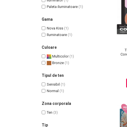
Iluminator
(1)
Paleta iluminatoare
(1)
Gama
Nova Kiss
(1)
Uleiuri pentru Par
Iluminatoare
(1)
Uleiuri pentru Corp
Uleiuri Unghii / Cuticule
Culoare
T
Uleiuri pentru Ten
Cor
Multicolor
(1)
Uleiuri Esentiale
Bronze
(1)
INGRIJIRE TEN
Tipul de ten
Sensibil
(1)
Normal
(1)
Zona corporala
Ten
(3)
Tip