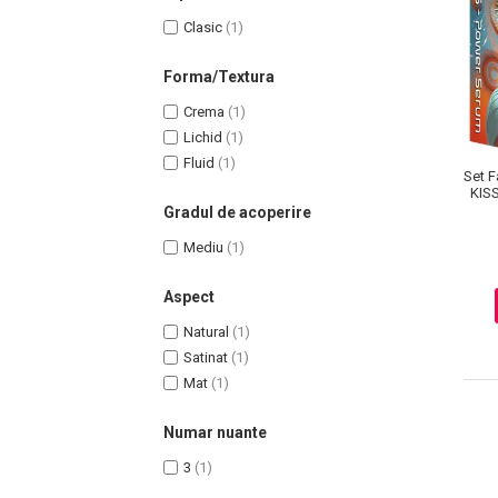
Clasic
(1)
Forma/Textura
Crema
(1)
Lichid
(1)
Fluid
(1)
Set F
KIS
Gradul de acoperire
Mediu
(1)
Masaj Facial si Drenaj Limfatic
Aspect
Exfolianti si Masti
Gomaj si Exfoliere
Natural
(1)
Satinat
(1)
Masti
Mat
(1)
Plasturi ochi / nas / frunte
Produse Curatare Ten
Numar nuante
Demachiant si Apa Micelara
3
(1)
Gel de Curatare