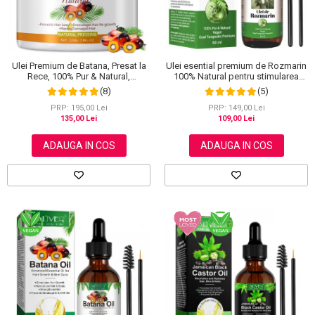
Scrub / Balsam de buze
Netestate pe Animale
Ulei Premium de Batana, Presat la
Ulei esential premium de Rozmarin
Rece, 100% Pur & Natural,
100% Natural pentru stimularea
Stopeaza Caderea Parului, Efect
cresterii parului, genelor,
(8)
(5)
Puternic Regenerator, 220 g
sprancenelor sau unghiilor, NOVA
KISS® 60 ml
PRP: 195,00 Lei
PRP: 149,00 Lei
135,00 Lei
109,00 Lei
ADAUGA IN COS
ADAUGA IN COS