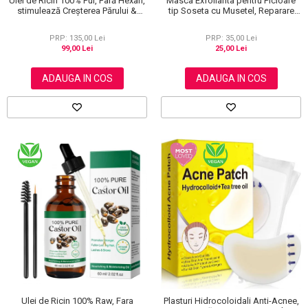
Ulei de Ricin 100% Pur, Fară Hexan,
Masca Exfolianta pentru Picioare
stimulează Creșterea Părului &
tip Soseta cu Musetel, Reparare
Genelor, 60 ml
Profunda
PRP: 135,00 Lei
PRP: 35,00 Lei
99,00 Lei
25,00 Lei
ADAUGA IN COS
ADAUGA IN COS
Ulei de Ricin 100% Raw, Fara
Plasturi Hidrocoloidali Anti-Acnee,