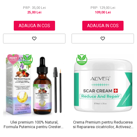
și Călcăie Fine
Firului de Par, Tratarea scalpului,
Anti matreata, Aliver 60 ml
PRP: 35,00 Lei
PRP: 129,00 Lei
25,00 Lei
109,00 Lei
ADAUGA IN COS
ADAUGA IN COS
Ulei premium 100% Natural,
Crema Premium pentru Reducerea
Formula Puternica pentru Cresterea
si Repararea cicatricilor, Activeaza
Parului si Tratarea Scalpului cu 11
regenerarea celulara, Aliver, 50 ml
Uleiuri, Aliver 60 ml