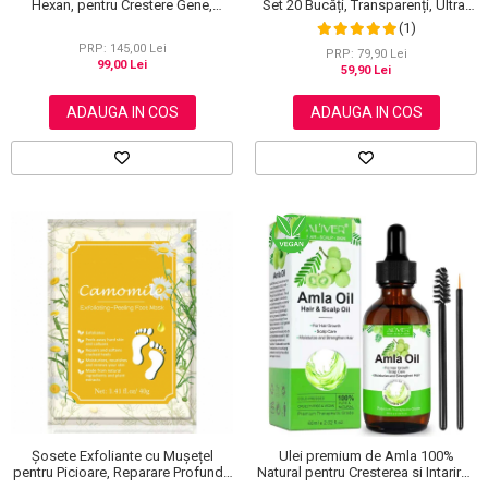
Hexan, pentru Crestere Gene,
Set 20 Bucăți, Transparenți, Ultra-
Sprancene si Par, NOVA KISS® 60
subțiri, Formulă Premium
(1)
ml
PRP: 145,00 Lei
PRP: 79,90 Lei
99,00 Lei
59,90 Lei
ADAUGA IN COS
ADAUGA IN COS
Șosete Exfoliante cu Mușețel
Ulei premium de Amla 100%
pentru Picioare, Reparare Profundă
Natural pentru Cresterea si Intarirea