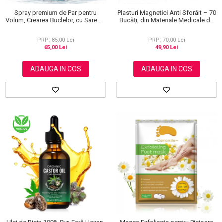
Spray premium de Par pentru
Plasturi Magnetici Anti Sforăit – 70
Volum, Crearea Buclelor, cu Sare de
Bucăți, din Materiale Medicale de
la Marea Moarta, Unisex, Elaimei,
Calitate 100%
150 ml
PRP: 85,00 Lei
PRP: 70,00 Lei
65,00 Lei
49,90 Lei
ADAUGA IN COS
ADAUGA IN COS