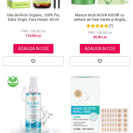
Masca stick NOVA KISS® cu
Ulei de Ricin Organic, 100% Pur,
extract de Ceai Verde și Argila,
Extra Virgin, Fara Hexan, 60 ml
impotriva Acneei, Excesului de
(7)
Sebum, Anti Puncte Negre, 40 g
PRP: 135,00 Lei
PRP: 100,00 Lei
119,00 Lei
49,90 Lei
ADAUGA IN COS
ADAUGA IN COS