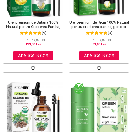
Ulei premium de Batana 100%
Ulei premium de Ricin 100% Natural
Natural pentru Cresterea Parului,
pentru cresterea parului, genelor,
Tratarea scalpului, Ingrijirea Tenului,
sprancenelor si unghiilor, Aliver 60
(9)
(3)
Genelor si Sprancenelor, Aliver 60
ml
ml
PRP: 159,00 Lei
PRP: 149,00 Lei
119,00 Lei
89,00 Lei
ADAUGA IN COS
ADAUGA IN COS