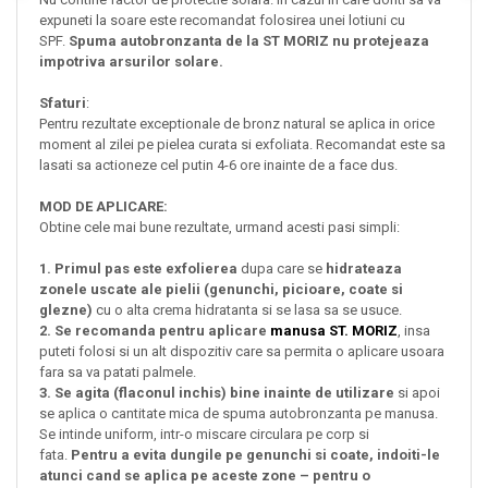
expuneti la soare este recomandat folosirea unei lotiuni cu
SPF.
Spuma autobronzanta de la ST MORIZ nu protejeaza
impotriva arsurilor solare.
Sfaturi
:
Pentru rezultate exceptionale de bronz natural se aplica in orice
moment al zilei pe pielea curata si exfoliata. Recomandat este sa
lasati sa actioneze cel putin 4-6 ore inainte de a face dus.
MOD DE APLICARE:
Obtine cele mai bune rezultate, urmand acesti pasi simpli:
1. Primul pas este exfolierea
dupa care se
hidrateaza
zonele uscate ale pielii (genunchi, picioare, coate si
glezne)
cu o alta crema hidratanta si se lasa sa se usuce.
2. Se recomanda pentru aplicare
manusa ST. MORIZ
, insa
puteti folosi si un alt dispozitiv care sa permita o aplicare usoara
fara sa va patati palmele.
3. Se agita (flaconul inchis) bine inainte de utilizare
si apoi
se aplica o cantitate mica de spuma autobronzanta pe manusa.
Se intinde uniform, intr-o miscare circulara pe corp si
fata.
Pentru a evita dungile pe genunchi si coate, indoiti-le
atunci cand se aplica pe aceste zone – pentru o