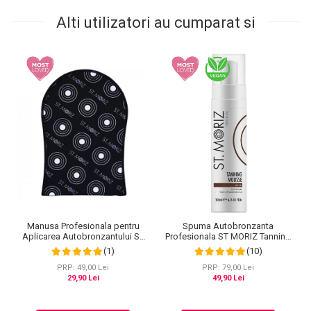
Alti utilizatori au cumparat si
Manusa Profesionala pentru
Spuma Autobronzanta
Aplicarea Autobronzantului ST
Profesionala ST MORIZ Tanning
MORIZ Velvet Tanning Mitt
Mousse, Efect instant, Dark, 200
(1)
(10)
ml
PRP: 49,00 Lei
PRP: 79,00 Lei
29,90 Lei
49,90 Lei