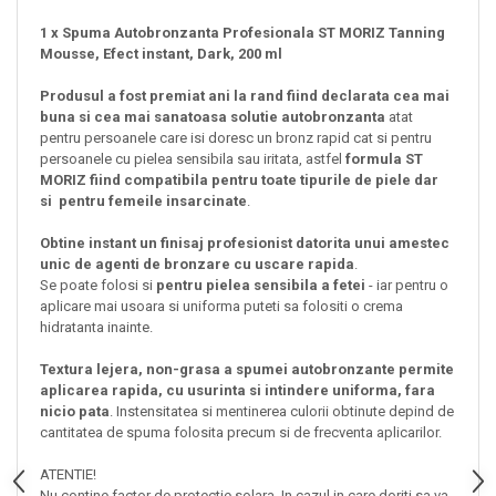
1 x Spuma Autobronzanta Profesionala ST MORIZ Tanning
Mousse, Efect instant, Dark, 200 ml
Produsul a fost premiat ani la rand fiind declarata cea mai
buna si cea mai sanatoasa solutie autobronzanta
atat
pentru persoanele care isi doresc un bronz rapid cat si pentru
persoanele cu pielea sensibila sau iritata, astfel
formula ST
MORIZ fiind compatibila pentru toate tipurile de piele dar
si
pentru femeile insarcinate
.
Obtine instant un finisaj profesionist datorita unui amestec
unic de agenti de bronzare cu uscare rapida
.
Se poate folosi si
pentru pielea sensibila a fetei
- iar pentru o
aplicare mai usoara si uniforma puteti sa folositi o crema
hidratanta inainte.
Textura lejera, non-grasa a spumei autobronzante permite
aplicarea rapida, cu usurinta si intindere uniforma, fara
nicio pata
. Instensitatea si mentinerea culorii obtinute depind de
cantitatea de spuma folosita precum si de frecventa aplicarilor.
ATENTIE!
Nu contine factor de protectie solara. In cazul in care doriti sa va