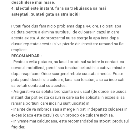
deschidere mai mare
.
4. Efectul este instant, fara sa trebuiasca sa mai
asteptati. Sunteti gata sa straluciti!
Puteti face dus fara nicio problema dupa 4-6 ore. Folositi apa
calduta pentru a elimina surplusul de culoare in cazul in care
acesta exista. Autobronzantul nu se sterge la apa insa dupa
dusuri repetate acesta isi va pierde din intesitate urmand sa fie
reaplicat.
RECOMANDARI:
- Pentru a evita patarea, nu lasati produsul sa intre in contact cu
covorul, mobilierul, pereti sau tesaturi cel putin la cateva minute
dupa reaplicare. Orice scurgere trebuie curatata imediat. Poate
pata parul deschis la culoare, lana sau tesaturi, asa ca incercati
sa evitati contactul cu acestea.
- Asigurati-va ca solutia bronzanta s-a uscat (de obicei se usuca
instant dar pot exista cazuri in care sa fie aplicata in exces si sa
ramana portiuni care inca nu sunt uscate) in
- Inainte de va imbraca sau a merge in pat, indepartati culoarea in
exces (daca este cazul) cu un prosop de culoare inchisa.
- In vreme mai calduroasa, este recomandabil sa stocati produsul
frigider.