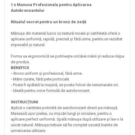
1 x Manusa Profesionala pentru Aplicarea
Autobronzantului
Ritualul secret pentru un bronz de zeiță
Mănușa din material luxos cu textură moale și catifelată oferă o
aplicare uniformă, rapidă, precisă și fără urme, pentru un rezultat
impecabil și natural.
Forma sa ergonomică se potrivește oricărei mâini și reduce risipa
de produs.
BENEFICII
-
Bronz uniform și profesional, fără urme.
- Mâini curate, fără pete portocalii.
- Poate fi spălată la mașină, se poate folosi de nenumarate ori.
- Ideală pentru orice formulă de autobronzant.
INSTRUCȚIUNI
Aplică o cantitate potrivită de autobronzant direct pe mănușă.
Masează ușor pielea, cu mișcări lungi și circulare, pentru o
aplicare perfect uniformă. Spală mănușa după utilizare și las-o la
uscat natural. Mănușa trebuie să fie complet uscată înainte de
urmatoarea utilizare.