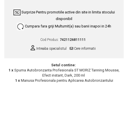
Scrub / Balsam de buze
Surprize
Pentru promotiile active din site in limita stocului
Netestate pe Animale
disponibil
Cumpara fara griji
Multumit(a) sau banii inapoi in 24h
Cod Produs:
7421126811111
Intreaba specialistul
Cere informatii
Setul contine:
1 x
Spuma Autobronzanta Profesionala ST MORIZ Tanning Mousse,
Efect instant, Dark, 200 ml
1 x
Manusa Profesionala pentru Aplicarea Autobronzantului